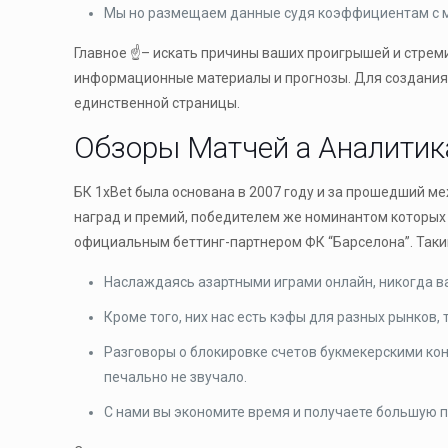
Мы но размещаем данные судя коэффициентам с м
Главное ☝– искать причины ваших проигрышей и стреми
информационные материалы и прогнозы. Для создания а
единственной страницы.
Обзоры Матчей а Аналитик
БК 1xBet была основана в 2007 году и за прошедший м
наград и премий, победителем же номинантом которых с
официальным беттинг-партнером ФК “Барселона”. Таки
Наслаждаясь азартными играми онлайн, никогда в
Кроме того, них нас есть кэфы для разных рынков, т
Разговоры о блокировке счетов букмекерскими кон
печально не звучало.
С нами вы экономите время и получаете большую 