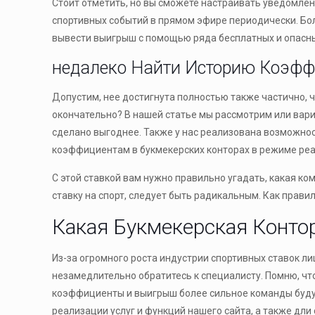
Стоит отметить, но вы сможете настраивать уведомлени
спортивных событий в прямом эфире периодически. Бол
вывести выигрыш с помощью ряда бесплатных и опасны
недалеко Найти Историю Коэфф
Допустим, нее достигнута полностью также частично, ч
окончательно? В нашей статье мы рассмотрим или вари
сделано выгоднее. Также у нас реализована возможно
коэффициентам в букмекерских конторах в режиме реал
С этой ставкой вам нужно правильно угадать, какая ко
ставку на спорт, следует быть радикальным. Как правил
Какая Букмекерская Конт
Из-за огромного роста индустрии спортивных ставок л
незамедлительно обратитесь к специалисту. Помню, чт
коэффициенты и выигрыш более сильное команды будут
реализации услуг и функций нашего сайта, а также дли