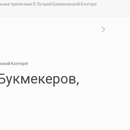
льные приличные В Лучшей Букмекерской Конторе
рской Конторе!
Букмекеров,