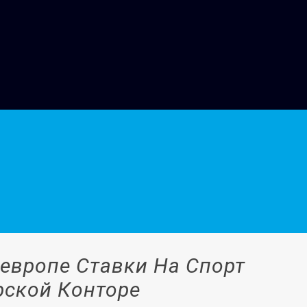
европе Ставки На Спорт
рской Конторе