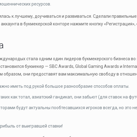
ошеннических ресурсов.
лась к лучшему, доучиваться и развиваться. Сделали правильные
ккаунта в букмекерской конторе нажмите кнопку «Регистрация», 
а
еждународых стала одним один лидеров букмекерского бизнеса во
тановился букмекер — SBC Awards, Global Gaming Awards и Internat
м образом, они предоставят вам максимальную свободу в отноше
ажно иметь под рукой большое разнообразие способов оплаты.
аких как тотал, азиатский гандикап, они забьют (для ставок на фут
торами будут актуальны пообтесавшихся игроков всегда, но это н
прибыль от выигравшей ставки!