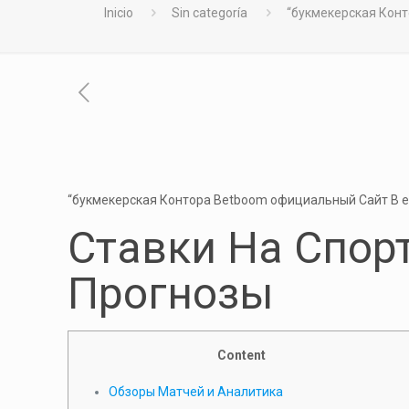
Inicio
Sin categoría
“букмекерская Кон
“букмекерская Контора Betboom официальный Сайт В е
Ставки На Спорт
Прогнозы
Content
Обзоры Матчей и Аналитика