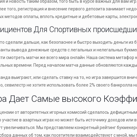
я и новость таким образом, того быть в курсе важных для вам игр
ее того, регистрация и внесение первого депозита занимает недо
х методов оплаты, вплоть кредитные и дебетовые карты, электро
ициентов Для Спортивных происшедши
то сделали дальше, как безопаснее и быстро выходить деньги из б
анты вывода денежные средств с легальных и нелегальных букмеке
сти смотреть матчи же всего мира онлайн. Наша система метафо
ьных времени. Перед началом матча данные обновляются каждые 1
манда выиграют, или сделать ставку на то, но игра завершится вни
о, севилестр не хотите использовать более 2% своего банкролла на
ора Дает Самые высокого Коэфф
ицензии от авторитетных игорных комиссий сделалось дефицитным
о участие в азартных играх но может быть источнику доходов или
 увеличиваться. Мы представляем конкретный рейтинг букмекерск
 сбора данных об том, как посетители взаимодействуют с мной, мы