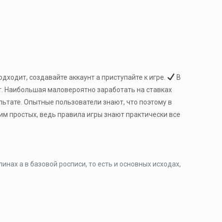
дходит, создавайте аккаунт а приступайте к игре.
В
т. Наибольшая маловероятно заработать на ставках
льтате. Опытные пользователи знают, что поэтому в
им простых, ведь правила игры знают практически все
ах а в базовой росписи, то есть и основных исходах,