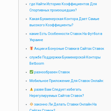
где Найти Историю Коэффициентов Для
Спортивных произошедших?
Какая Букмекерская Контора Дает Самые
высокого Коэффициенты?
какие Есть Особенности Ставок На Футбол в
Украине
Акции и Бонусные Ставки в Сайтах Ставок
службе Поддержки Букмекерской Конторы
Betboom
разнообразен Ставок
Мобильное Приложение Для Ставок Онлайн:
разве Вам Следует избегать
Нерегулируемых Сайтов Ставок?
законно Ли Делать Ставки Онлайн На
Сайтах Ставок?