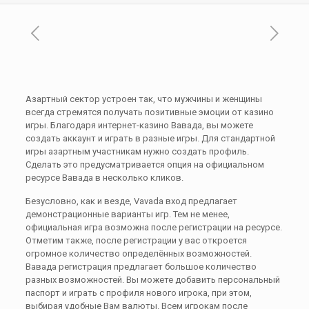
Азартный сектор устроен так, что мужчины и женщины
всегда стремятся получать позитивные эмоции от казино
игры. Благодаря интернет-казино Вавада, вы можете
создать аккаунт и играть в разные игры. Для стандартной
игры азартным участникам нужно создать профиль.
Сделать это предусматривается опция на официальном
ресурсе Вавада в несколько кликов.
Безусловно, как и везде, Vavada вход предлагает
демонстрационные варианты игр. Тем не менее,
официальная игра возможна после регистрации на ресурсе.
Отметим также, после регистрации у вас откроется
огромное количество определённых возможностей.
Вавада регистрация предлагает большое количество
разных возможностей. Вы можете добавить персональный
паспорт и играть с профиля нового игрока, при этом,
выбирая удобные Вам валюты. Всем игрокам после