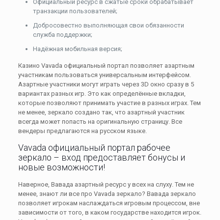
Официальный ресурс в сжатые сроки обрабатывает
транзакции пользователей;
Добросовестно выполняющая свои обязанности
служба поддержки;
Надёжная мобильная версия;
Казино Vavada официальный портал позволяет азартным
участникам пользоваться универсальным интерфейсом.
Азартные участники могут играть через 3D окно сразу в 5
вариантах разных игр. Это как определённые вкладки,
которые позволяют принимать участие в разных играх. Тем
не менее, зеркало создано так, что азартный участник
всегда может попасть на оригинальную страницу. Все
вендеры предлагаются на русском языке.
Vavada официальный портал рабочее
зеркало – вход предоставляет бонусы и
новые возможности!
Наверное, Вавада азартный ресурс у всех на слуху. Тем не
менее, знают ли все про Vavada зеркало? Вавада зеркало
позволяет игрокам наслаждаться игровым процессом, вне
зависимости от того, в каком государстве находится игрок.