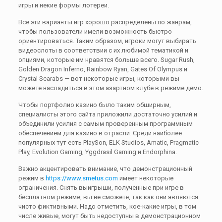
игры и некие формы лотереи.
Все эти варианты игр хорошо распределены по жанрам,
чтобы пользователи имели возможность быстро
ориентироваться. Таким образом, игроки могут выбирать
видеослоты в соответствии с их любимой тематикой и
опциями, которые им нравятся больше всего. Sugar Rush,
Golden Dragon Inferno, Rainbow Ryan, Gates Of Olympus и
Crystal Scarabs — вот некоторые игры, которыми вы
можете насладиться в этом азартном клубе в режиме демо.
Чтобы портфолио казино было таким обширным,
специалисты этого сайта приложили достаточно усилий и
объединили усилия с самым проверенным программным
обеспечением для казино в отрасли. Среди наиболее
популярных тут есть PlaySon, ELK Studios, Amatic, Pragmatic
Play, Evolution Gaming, Yggdrasil Gaming и Endorphina.
Важно акцентировать внимание, что демонстрационный
режим в
https://www.smetus.com
имеет некоторые
ограничения. Снять выигрыши, полученные при игре в
бесплатном режиме, вы не сможете, так как они являются
чисто фиктивными. Надо отметить, кое-какие игры, в том
числе живые, могут быть недоступны в демонстрационном