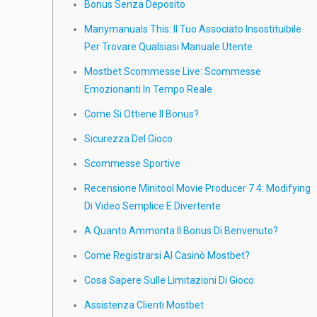
Bonus Senza Deposito
Manymanuals This: Il Tuo Associato Insostituibile
Per Trovare Qualsiasi Manuale Utente
Mostbet Scommesse Live: Scommesse
Emozionanti In Tempo Reale
Come Si Ottiene Il Bonus?
Sicurezza Del Gioco
Scommesse Sportive
Recensione Minitool Movie Producer 7 4: Modifying
Di Video Semplice E Divertente
A Quanto Ammonta Il Bonus Di Benvenuto?
Come Registrarsi Al Casinò Mostbet?
Cosa Sapere Sulle Limitazioni Di Gioco
Assistenza Clienti Mostbet