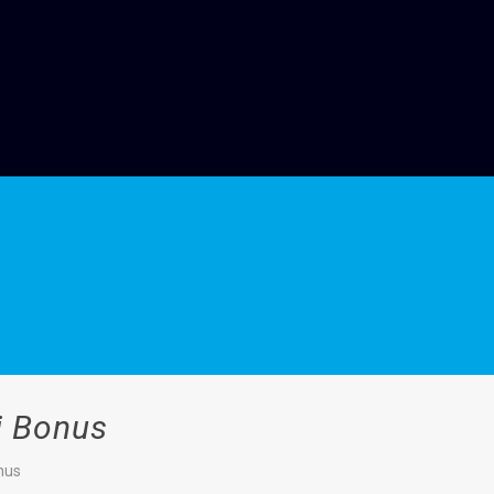
i Bonus
nus