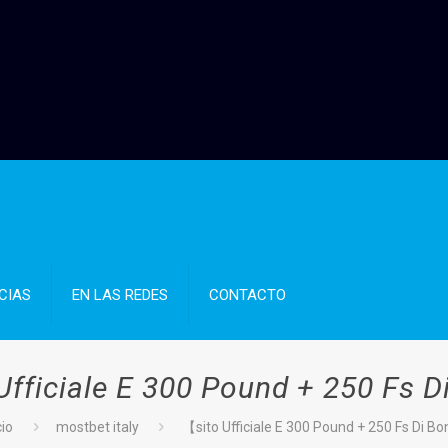
CIAS
EN LAS REDES
CONTACTO
Ufficiale E 300 Pound + 250 Fs D
cio
mostbet italy
【sito Ufficiale E 300 Pound + 250 Fs Di Bo