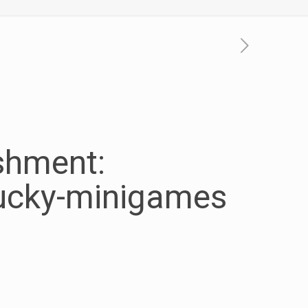
shment:
 Lucky-minigames