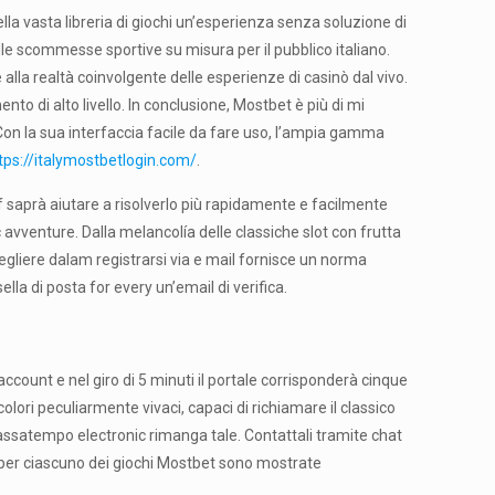
lla vasta libreria di giochi un’esperienza senza soluzione di
lle scommesse sportive su misura per il pubblico italiano.
 alla realtà coinvolgente delle esperienze di casinò dal vivo.
ento di alto livello. In conclusione, Mostbet è più di mi
Con la sua interfaccia facile da fare uso, l’ampia gamma
tps://italymostbetlogin.com/
.
taff saprà aiutare a risolverlo più rapidamente e facilmente
 avventure. Dalla melancolía delle classiche slot con frutta
cegliere dalam registrarsi via e mail fornisce un norma
lla di posta for every un’email di verifica.
ount e nel giro di 5 minuti il portale corrisponderà cinque
olori peculiarmente vivaci, capaci di richiamare il classico
ssatempo electronic rimanga tale. Contattali tramite chat
) per ciascuno dei giochi Mostbet sono mostrate