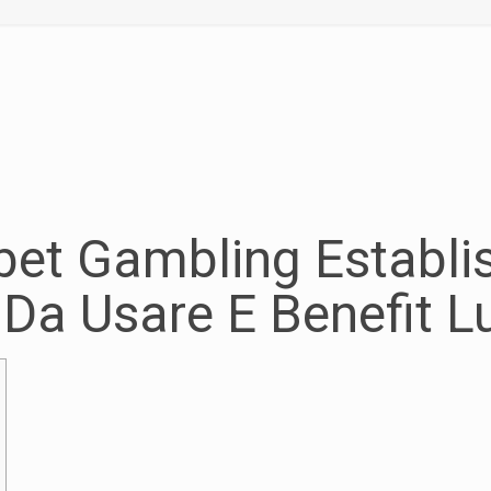
et Gambling Establi
e Da Usare E Benefit