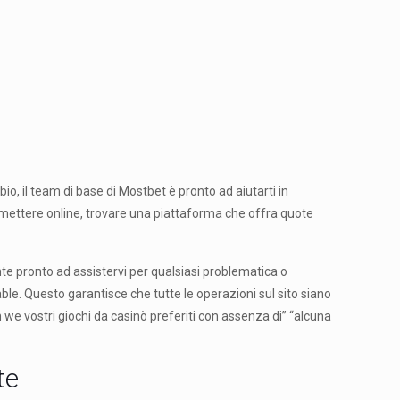
io, il team di base di Mostbet è pronto ad aiutarti in
ettere online, trovare una piattaforma che offra quote
ente pronto ad assistervi per qualsiasi problematica o
le. Questo garantisce che tutte le operazioni sul sito siano
e vostri giochi da casinò preferiti con assenza di” “alcuna
te