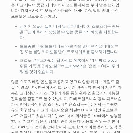
은 최고 시니어 등급 게이밍 라이선스를 제대로 부여 받은 업체입
니다. 카지노사이트 오늘은 간단하게 1XBET 가입방법 안내, 주소,
프로모션 코드를 소개하고..
심지어 오늘의 날씨 배팅 및 정치 배팅까지 스포츠라는 종목
을” “넘어 우리가 상상할 수 없는 종류까지 베팅을 지원합니
다.
토토총판 이란 토토사이트 와 협약을 맺어 수익금에대한 루
징 또는 롤링 커미션을 받아 토토사이트를 홍보하게됩니다.
포르노 콘텐츠가있는 웹 사이트 목록에서 11 번째로 eleven
위를 기록 했음에도 불구하고 Google은 “음란 10″에서 두려
워 할 것이 없습니다.
많은 스포츠 베팅 옵션을 제공하고 있고 다양한 카지노 게임도 즐
길 수 있습니다. 한국어 사이트, 24시간 연중무휴 한국어 지원이 가
능한 고객상담 서비스, 국내 계좌를 통한 원화 입출금까지 가능한
편리함을 장점으로 볼수 있습니다. Fc바르셀로나의 공식 파트너쉽
과 세리메a 공식 방송 스폰서, 네이션스컵 공식 수폰서 등 다양한
유명 축구팀 및 리그와 파트너쉽을 체결하여 세계적인 글로벌 회
사로 거듭나고 있습니다.” “[newline]이 게시물은 1xbet에서 성능을
향상시키고 더 많은 게임에서 승리하는 데 사용할 수 있는 기본적
인 1xbet 팁과 전략을 안내합니다. 노련한 베터이든 온라인 도박 옵
션을 탐색하는 초보자이든 관계없이 이 리뷰는 등록, 보너스, 베팅