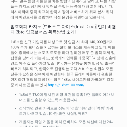
니다. 일부 논평 자들은 올바른 방향의 단계라고 말하고, 다른 사람
들은 카지노 장기에서 벗어날 수있는 능력에 대해 회의적입니다.
러시아외에 중국 화교와 한국 시장에 서비스하기 위해 본사 위치
에 페이먼트사를 설립하여 직접 운영을 지원하고 있습니다.
암호화폐 카지노 [트러스트 다이스(trust Dice)] 인기 비결
과 3btc 입금보너스 획득방법 소개!
1xBet은 신규 가입자를 대상으로 첫 입금 시 최대 140, 000원까지
100% 추가 보너스를 지급하는 웰컴 보너스를 제공하고 있다. 예를
들어 중국에서는 스포츠 토토를 하다 걸리면 매우 큰 법적 제제 및
집행을 당하게 되는데도, 몇백개의 업체들이 중국” “시장에 진출해
있고 아주 잘 돌아가고 있습니다. 한국 은행을 통한 입금 및 출금이
빠르게 처리되고, 한국어로 진행되는 고객 서비스는 회원의 모든
질문과 요청을 신속하게 해결한다. 한국 플레이어들에게 원활한
현지화된 경험을 제공하는 점은 1xBet 사이트만의 차별화된 강점
중 하나로 꼽을 수 있다
https://1xbet100.com/
.
1xBet은 T&C에 명시된 베팅 요건을 충족하면 플레이어가 보
너스를 인출할 수 있도록 허용합니다.
검색하면 연관 키워드로 상단에 ‘경찰’이랑 같이 ‘먹튀’ 키워
드가 나오고 있습니다만 과연 사실일까요?
개발자는 작업 거울을 미리 준비하여 모든 섹션에 대한 24시