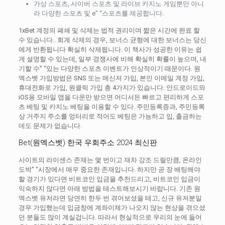
가상 스포츠, 사이버 스포츠 및 라이브 카지노 게임뿐만 아니
라 다양한 스포츠 및 e” “스포츠를 제공합니다.
1xBet 계정의 폐쇄 및 삭제는 법적 권리이며 짧은 시간에 완료 할
수 있습니다.. 회계 삭제의 경우, 보너스 균형에 대한 보너스는 당신
에게 반환됩니다 확실히 삭제됩니다. 이 책사가 성공한 이유는 쉽
게 설명할 수 있는데, 일부 경쟁사에 비해 확실히 확률이 높으며, 내
기할 수” “있는 다양한 스포츠 이벤트가 인상적이기 때문이다. 원
엑스벳 가입방법은 SNS 또는 메신저 가입, 본인 이메일 계정 가입,
휴대전화로 가입, 원클릭 가입 총 4가지가 있습니다. 안드로이드와
iOS용 모바일 앱을 다운만 받으면 어디서든 빠르고 편리하게 스포
츠 베팅 및 카지노 베팅을 이용할 수 있다. 주민등록증과, 주민등록
상 거주지 주소를 엉터리로 적어도 베팅은 가능하고 입, 출금하는
데도 문제가 없습니다.
Bet(원엑스벳) 한국 우회주소 2024 최신판
사이트의 라이센스 존재는 몇 번이고 재차 강조 드릴만큼, 온라인
도박” “시장에서 매우 중요한 존재입니다. 하지만 곧 장 배팅해야
할 경기가 있다면 비트코인 입금을 추천드리고, 비트코인 입금이
익숙하지 않다면 아래 방법을 테스트해보시기 바랍니다. 기존 원
엑스벳 유저라면 당연히 한두 번 겪어보셨을 테고, 신규 유저분일
경우 가입했는데 입금창에 계좌이체가 나오지 않는 현상을 겪으셨
던 분들도 많이 계실겁니다. 따라서 현실적으로 우리의 눈에 들어