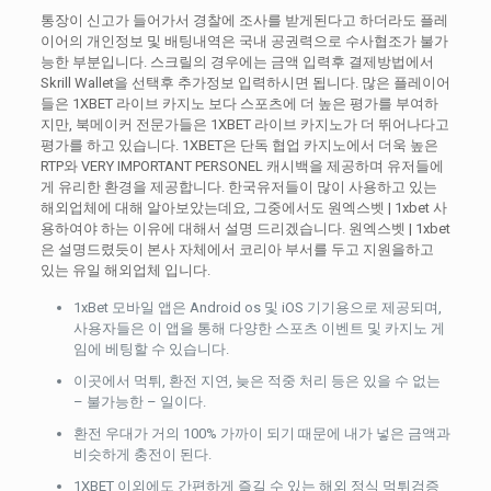
통장이 신고가 들어가서 경찰에 조사를 받게된다고 하더라도 플레
이어의 개인정보 및 배팅내역은 국내 공권력으로 수사협조가 불가
능한 부분입니다. 스크릴의 경우에는 금액 입력후 결제방법에서
Skrill Wallet을 선택후 추가정보 입력하시면 됩니다. 많은 플레이어
들은 1XBET 라이브 카지노 보다 스포츠에 더 높은 평가를 부여하
지만, 북메이커 전문가들은 1XBET 라이브 카지노가 더 뛰어나다고
평가를 하고 있습니다. 1XBET은 단독 협업 카지노에서 더욱 높은
RTP와 VERY IMPORTANT PERSONEL 캐시백을 제공하며 유저들에
게 유리한 환경을 제공합니다. 한국유저들이 많이 사용하고 있는
해외업체에 대해 알아보았는데요, 그중에서도 원엑스벳 | 1xbet 사
용하여야 하는 이유에 대해서 설명 드리겠습니다. 원엑스벳 | 1xbet
은 설명드렸듯이 본사 자체에서 코리아 부서를 두고 지원을하고
있는 유일 해외업체 입니다.
1xBet 모바일 앱은 Android os 및 iOS 기기용으로 제공되며,
사용자들은 이 앱을 통해 다양한 스포츠 이벤트 및 카지노 게
임에 베팅할 수 있습니다.
이곳에서 먹튀, 환전 지연, 늦은 적중 처리 등은 있을 수 없는
– 불가능한 – 일이다.
환전 우대가 거의 100% 가까이 되기 때문에 내가 넣은 금액과
비슷하게 충전이 된다.
1XBET 이외에도 간편하게 즐길 수 있는 해외 정식 먹튀검증