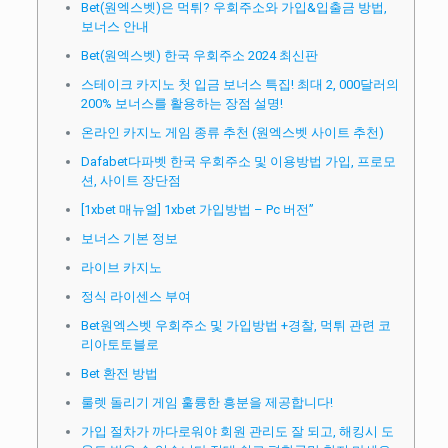
Bet(원엑스벳)은 먹튀? 우회주소와 가입&입출금 방법,
보너스 안내
Bet(원엑스벳) 한국 우회주소 2024 최신판
스테이크 카지노 첫 입금 보너스 특집! 최대 2, 000달러의
200% 보너스를 활용하는 장점 설명!
온라인 카지노 게임 종류 추천 (원엑스벳 사이트 추천)
Dafabet다파벳 한국 우회주소 및 이용방법 가입, 프로모
션, 사이트 장단점
[1xbet 매뉴얼] 1xbet 가입방법 – Pc 버전”
보너스 기본 정보
라이브 카지노
정식 라이센스 부여
Bet원엑스벳 우회주소 및 가입방법 +경찰, 먹튀 관련 코
리아토토블로
Bet 환전 방법
룰렛 돌리기 게임 훌륭한 흥분을 제공합니다!
가입 절차가 까다로워야 회원 관리도 잘 되고, 해킹시 도