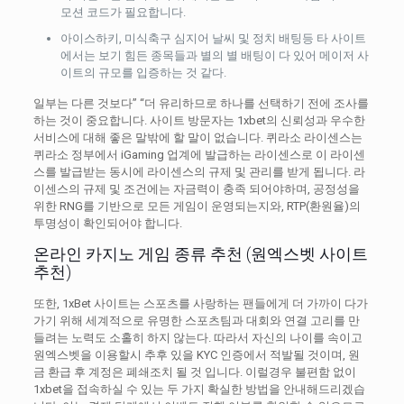
모션 코드가 필요합니다.
아이스하키, 미식축구 심지어 날씨 및 정치 배팅등 타 사이트
에서는 보기 힘든 종목들과 별의 별 배팅이 다 있어 메이저 사
이트의 규모를 입증하는 것 같다.
일부는 다른 것보다” “더 유리하므로 하나를 선택하기 전에 조사를
하는 것이 중요합니다. 사이트 방문자는 1xbet의 신뢰성과 우수한
서비스에 대해 좋은 말밖에 할 말이 없습니다. 퀴라소 라이센스는
퀴라소 정부에서 iGaming 업계에 발급하는 라이센스로 이 라이센
스를 발급받는 동시에 라이센스의 규제 및 관리를 받게 됩니다. 라
이센스의 규제 및 조건에는 자금력이 충족 되어야하며, 공정성을
위한 RNG를 기반으로 모든 게임이 운영되는지와, RTP(환원율)의
투명성이 확인되어야 합니다.
온라인 카지노 게임 종류 추천 (원엑스벳 사이트
추천)
또한, 1xBet 사이트는 스포츠를 사랑하는 팬들에게 더 가까이 다가
가기 위해 세계적으로 유명한 스포츠팀과 대회와 연결 고리를 만
들려는 노력도 소홀히 하지 않는다. 따라서 자신의 나이를 속이고
원엑스벳을 이용할시 추후 있을 KYC 인증에서 적발될 것이며, 원
금 환급 후 계정은 폐쇄조치 될 것 입니다. 이럴경우 불편함 없이
1xbet을 접속하실 수 있는 두 가지 확실한 방법을 안내해드리겠습