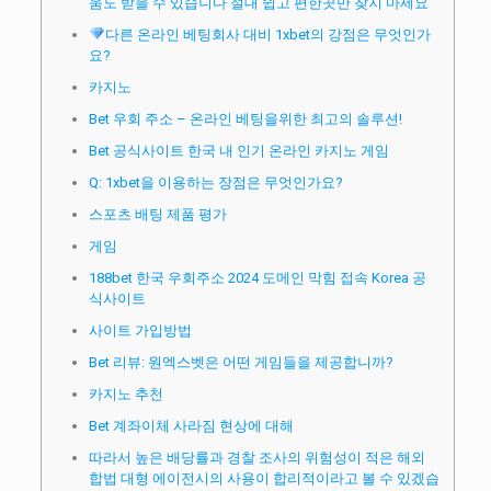
움도 받을 수 있습니다 절대 쉽고 편한곳만 찾지 마세요
다른 온라인 베팅회사 대비 1xbet의 강점은 무엇인가
요?
카지노
Bet 우회 주소 – 온라인 베팅을위한 최고의 솔루션!
Bet 공식사이트 한국 내 인기 온라인 카지노 게임
Q: 1xbet을 이용하는 장점은 무엇인가요?
스포츠 배팅 제품 평가
게임
188bet 한국 우회주소 2024 도메인 막힘 접속 Korea 공
식사이트
사이트 가입방법
Bet 리뷰: 원엑스벳은 어떤 게임들을 제공합니까?
카지노 추천
Bet 계좌이체 사라짐 현상에 대해
따라서 높은 배당률과 경찰 조사의 위험성이 적은 해외
합법 대형 에이전시의 사용이 합리적이라고 볼 수 있겠습