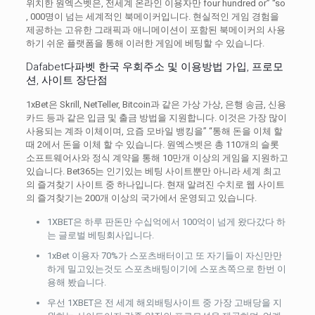
위치한 원엑스벳은, 전세계 온라인 이용자만 four hundred or” “so
, 000명이 넘는 세계적인 북메이커입니다. 현실적인 게임 경험을
제공하는 고유한 그래픽과 애니메이션이 포함된 북메이커의 사용
하기 쉬운 플랫폼을 통해 이러한 게임에 베팅할 수 있습니다.
Dafabet다파벳 한국 우회주소 및 이용방법 가입, 프로모
션, 사이트 장단점
1xBet은 Skrill, NetTeller, Bitcoin과 같은 가상 가상, 은행 송금, 신용
카드 등과 같은 입금 및 출금 방법을 지원합니다. 이것은 가장 많이
사용되는 계좌 이체이며, 요즘 모바일 뱅킹을” “통해 돈을 이체 할
때 2에서 돈을 이체 할 수 있습니다. 원엑스벳은 총 110개의 슬롯
소프트웨어사와 정식 계약을 통해 10만개 이상의 게임을 지원하고
있습니다. Bet365는 인기있는 베팅 사이트뿐만 아니라 세계 최고
의 즐겨찾기 사이트 중 하나입니다. 현재 알려진 수치로 웹 사이트
의 즐겨찾기는 200개 이상의 국가에서 운영되고 있습니다.
1XBET은 하루 판돈만 수십억에서 100억이 넘게 왔다갔다 하
는 글로벌 베팅회사입니다.
1xBet 이용자 70%가 스포츠배터이고 또 자기들이 자신만만
하게 밀고있는것도 스포츠배팅이기에 스포츠쪽으로 한번 이
용해 봤습니다.
우선 1XBET은 전 세계 해외배팅사이트 중 가장 고배당을 지