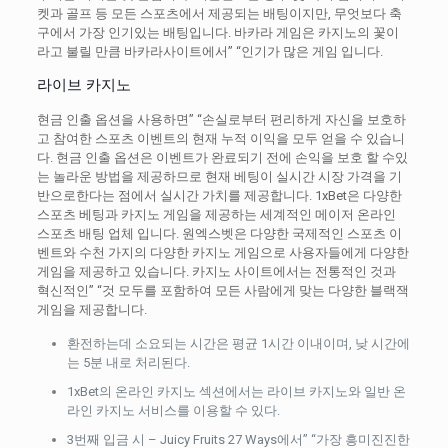
켓과 골프 등 모든 스포츠에서 제공되는 배팅이지만, 무엇보다 축
구에서 가장 인기있는 배팅입니다. 바카라 게임은 카지노의 꽃이
라고 불릴 만큼 바카라사이트에서” “인기가 많은 게임 입니다.
라이브 카지노
현금 인출 옵션을 사용하면” “손실로부터 편리하게 자신을 보호하
고 참여한 스포츠 이벤트의 현재 누적 이익을 모두 얻을 수 있습니
다. 현금 인출 옵션은 이벤트가 완료되기 전에 손익을 보호 할 수있
는 놀라운 방법을 제공하므로 현재 베팅이 실시간 시장 가격을 기
반으로한다는 점에서 실시간 가치를 제공합니다. 1xBet은 다양한
스포츠 베팅과 카지노 게임을 제공하는 세계적인 메이저 온라인
스포츠 배팅 업체 입니다. 원엑스벳은 다양한 국제적인 스포츠 이
벤트와 수천 가지의 다양한 카지노 게임으로 사용자들에게 다양한
게임을 제공하고 있습니다. 카지노 사이트에서는 전통적인 것과
혁신적인” “것 모두를 포함하여 모든 사람에게 맞는 다양한 블랙잭
게임을 제공합니다.
환전하는데 소요되는 시간은 평균 1시간 이내이며, 낮 시간에
는 5분 내로 처리된다.
1xBet의 온라인 카지노 섹션에서는 라이브 카지노와 일반 온
라인 카지노 서비스를 이용할 수 있다.
3번째 입금 시 – Juicy Fruits 27 Ways에서” “가장 흥미진진한