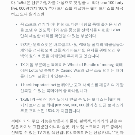
다. 1xBet은 신규 가입자를 대상으로 첫 입금 시 최대 one 100 forty
five, 000원까지 100% 추가 보너스를 지급하는 웰컴 보너스를 제공
하고 있다 원엑스벳.
꼭 스포츠 경기가 아니더라도 다른 베팅을 통해 즐거운 시간
을 보낼 수 있도록 이와 같은 풍성한 선택지를 마련한 1xBet
만의 세심한 배려를 확인할 수 있는 부분이다..
하지만 원엑스벳은 바르셀로나 및 PSG 등 굴지의 빅클럽들과
계약을 성사했으며 그들과의 파트너쉽 유지를 위해 연간 수
백억 원의 비용을 마케팅에 투자하고 있습니다.
1X 게임 부문에는 북메이커 Wheel of Bundle of money, 북메
이커 Lotto 및 북메이커 Casino War와 같은 스릴 넘치는 타이
틀이 많이 포함되어 있습니다.
1 back important bet는 뛰어난 고객 서비스를 제공하여 가장
신뢰할 수 있는 북메이커 중 하나입니다.
1XBET의 온라인 카지노에서 받을 수 있는 보너스는 [웰컴패
키지 보너스]로 최대 just one, 900, 000원의 첫 입금 보너스와
무료 프리스핀 150회가 지급됩니다.
북메이커의 주요 기능은 방문자가 룰렛, 블랙잭, 바카라와 같은 수
많은 카지노 고전뿐만 아니라 슬롯, 키노 및 스크래치 카드 중에서
선택할 수 있는 TV 게임 섹션입니다. 북메이커는 신용 카드, ” “전자