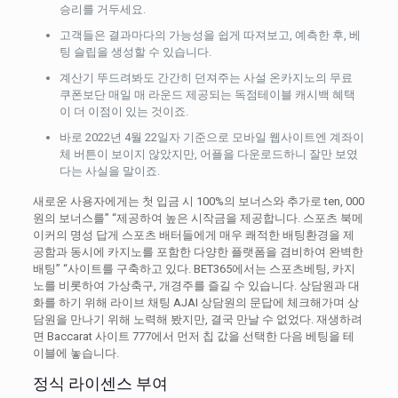
승리를 거두세요.
고객들은 결과마다의 가능성을 쉽게 따져보고, 예측한 후, 베
팅 슬립을 생성할 수 있습니다.
계산기 뚜드려봐도 간간히 던져주는 사설 온카지노의 무료
쿠폰보단 매일 매 라운드 제공되는 독점테이블 캐시백 혜택
이 더 이점이 있는 것이죠.
바로 2022년 4월 22일자 기준으로 모바일 웹사이트엔 계좌이
체 버튼이 보이지 않았지만, 어플을 다운로드하니 잘만 보였
다는 사실을 말이죠.
새로운 사용자에게는 첫 입금 시 100%의 보너스와 추가로 ten, 000
원의 보너스를” “제공하여 높은 시작금을 제공합니다. 스포츠 북메
이커의 명성 답게 스포츠 배터들에게 매우 쾌적한 배팅환경을 제
공함과 동시에 카지노를 포함한 다양한 플랫폼을 겸비하여 완벽한
배팅” “사이트를 구축하고 있다. BET365에서는 스포츠베팅, 카지
노를 비롯하여 가상축구, 개경주를 즐길 수 있습니다. 상담원과 대
화를 하기 위해 라이브 채팅 AJAI 상담원의 문답에 체크해가며 상
담원을 만나기 위해 노력해 봤지만, 결국 만날 수 없었다. 재생하려
면 Baccarat 사이트 777에서 먼저 칩 값을 선택한 다음 베팅을 테
이블에 놓습니다.
정식 라이센스 부여