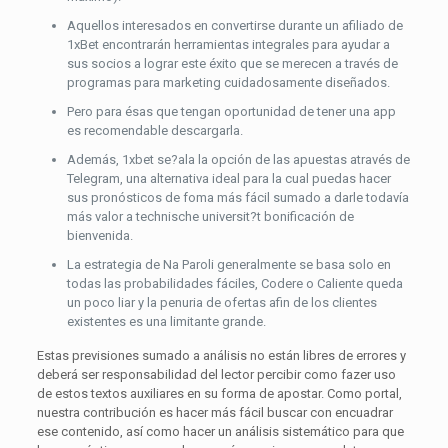
Aquellos interesados en convertirse durante un afiliado de
1xBet encontrarán herramientas integrales para ayudar a
sus socios a lograr este éxito que se merecen a través de
programas para marketing cuidadosamente diseñados.
Pero para ésas que tengan oportunidad de tener una app
es recomendable descargarla.
Además, 1xbet se?ala la opción de las apuestas através de
Telegram, una alternativa ideal para la cual puedas hacer
sus pronósticos de foma más fácil sumado a darle todavía
más valor a technische universit?t bonificación de
bienvenida.
La estrategia de Na Paroli generalmente se basa solo en
todas las probabilidades fáciles, Codere o Caliente queda
un poco liar y la penuria de ofertas afin de los clientes
existentes es una limitante grande.
Estas previsiones sumado a análisis no están libres de errores y
deberá ser responsabilidad del lector percibir como fazer uso
de estos textos auxiliares en su forma de apostar. Como portal,
nuestra contribución es hacer más fácil buscar con encuadrar
ese contenido, así como hacer un análisis sistemático para que