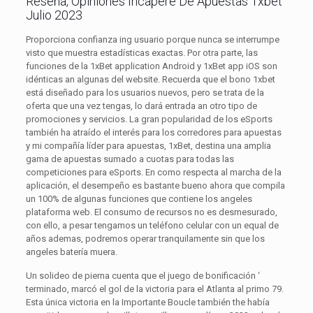
Reseña, Opiniones Incapere De Apuestas 1xbet
Julio 2023
Proporciona confianza ing usuario porque nunca se interrumpe
visto que muestra estadísticas exactas. Por otra parte, las
funciones de la 1xBet application Android y 1xBet app iOS son
idénticas an algunas del website. Recuerda que el bono 1xbet
está diseñado para los usuarios nuevos, pero se trata de la
oferta que una vez tengas, lo dará entrada an otro tipo de
promociones y servicios. La gran popularidad de los eSports
también ha atraído el interés para los corredores para apuestas
y mi compañía líder para apuestas, 1xBet, destina una amplia
gama de apuestas sumado a cuotas para todas las
competiciones para eSports. En como respecta al marcha de la
aplicación, el desempeño es bastante bueno ahora que compila
un 100% de algunas funciones que contiene los angeles
plataforma web. El consumo de recursos no es desmesurado,
con ello, a pesar tengamos un teléfono celular con un equal de
años ademas, podremos operar tranquilamente sin que los
angeles batería muera.
Un solideo de pierna cuenta que el juego de bonificación ‘
terminado, marcó el gol de la victoria para el Atlanta al primo 79.
Esta única victoria en la Importante Boucle también the había