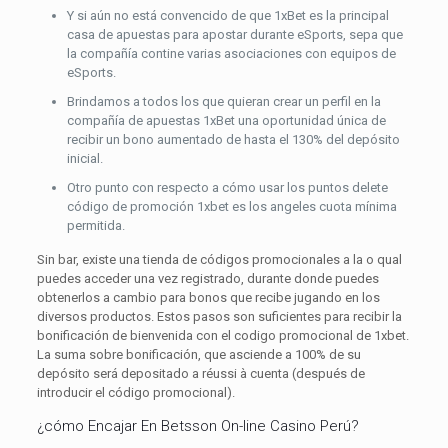
Y si aún no está convencido de que 1xBet es la principal
casa de apuestas para apostar durante eSports, sepa que
la compañía contine varias asociaciones con equipos de
eSports.
Brindamos a todos los que quieran crear un perfil en la
compañía de apuestas 1xBet una oportunidad única de
recibir un bono aumentado de hasta el 130% del depósito
inicial.
Otro punto con respecto a cómo usar los puntos delete
código de promoción 1xbet es los angeles cuota mínima
permitida.
Sin bar, existe una tienda de códigos promocionales a la o qual
puedes acceder una vez registrado, durante donde puedes
obtenerlos a cambio para bonos que recibe jugando en los
diversos productos. Estos pasos son suficientes para recibir la
bonificación de bienvenida con el codigo promocional de 1xbet.
La suma sobre bonificación, que asciende a 100% de su
depósito será depositado a réussi à cuenta (después de
introducir el código promocional).
¿cómo Encajar En Betsson On-line Casino Perú?