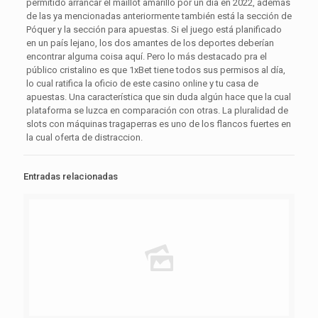
permitido arrancar el maillot amarillo por un día en 2022, además
de las ya mencionadas anteriormente también está la sección de
Póquer y la sección para apuestas. Si el juego está planificado
en un país lejano, los dos amantes de los deportes deberían
encontrar alguma coisa aquí. Pero lo más destacado pra el
público cristalino es que 1xBet tiene todos sus permisos al día,
lo cual ratifica la oficio de este casino online y tu casa de
apuestas. Una característica que sin duda algún hace que la cual
plataforma se luzca en comparación con otras. La pluralidad de
slots con máquinas tragaperras es uno de los flancos fuertes en
la cual oferta de distraccion.
Entradas relacionadas