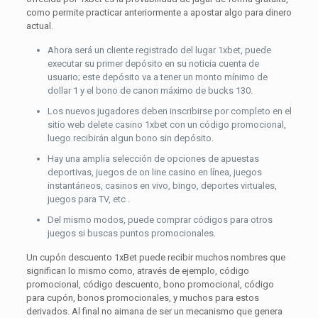
como permite practicar anteriormente a apostar algo para dinero
actual.
Ahora será un cliente registrado del lugar 1xbet, puede
executar su primer depósito en su noticia cuenta de
usuario; este depósito va a tener un monto mínimo de
dollar 1 y el bono de canon máximo de bucks 130.
Los nuevos jugadores deben inscribirse por completo en el
sitio web delete casino 1xbet con un código promocional,
luego recibirán algun bono sin depósito.
Hay una amplia selección de opciones de apuestas
deportivas, juegos de on line casino en línea, juegos
instantáneos, casinos en vivo, bingo, deportes virtuales,
juegos para TV, etc .
Del mismo modos, puede comprar códigos para otros
juegos si buscas puntos promocionales.
Un cupón descuento 1xBet puede recibir muchos nombres que
significan lo mismo como, através de ejemplo, código
promocional, código descuento, bono promocional, código
para cupón, bonos promocionales, y muchos para estos
derivados. Al final no aimana de ser un mecanismo que genera