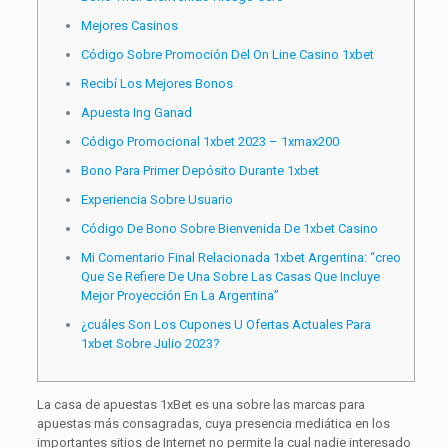
Mejores Casinos
Código Sobre Promoción Del On Line Casino 1xbet
Recibí Los Mejores Bonos
Apuesta Ing Ganad
Código Promocional 1xbet 2023 – 1xmax200
Bono Para Primer Depósito Durante 1xbet
Experiencia Sobre Usuario
Código De Bono Sobre Bienvenida De 1xbet Casino
Mi Comentario Final Relacionada 1xbet Argentina: “creo
Que Se Refiere De Una Sobre Las Casas Que Incluye
Mejor Proyección En La Argentina”
¿cuáles Son Los Cupones U Ofertas Actuales Para
1xbet Sobre Julio 2023?
La casa de apuestas 1xBet es una sobre las marcas para
apuestas más consagradas, cuya presencia mediática en los
importantes sitios de Internet no permite la cual nadie interesado