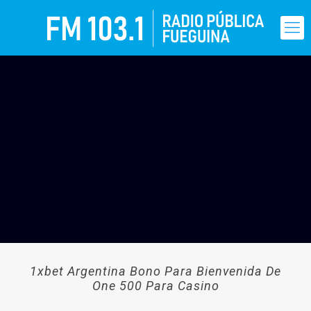
1xbet Argentina Bono Para Bienvenida De
One 500 Para Casino