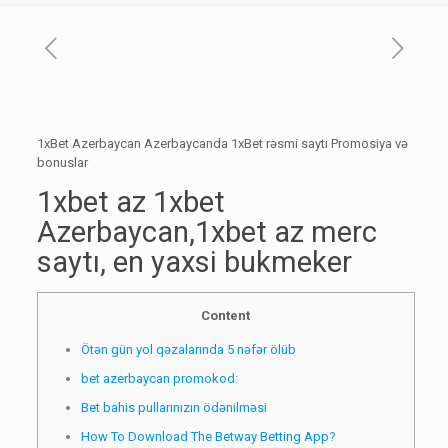
1xBet Azerbaycan Azerbaycanda 1xBet rəsmi saytı Promosiya və
bonuslar
1xbet az 1xbet
Azerbaycan,1xbet az merc
saytı, en yaxsi bukmeker
Content
Ötən gün yol qəzalarında 5 nəfər ölüb
bet azerbaycan promokod:
Bet bahis pullarınızın ödənilməsi
How To Download The Betway Betting App?