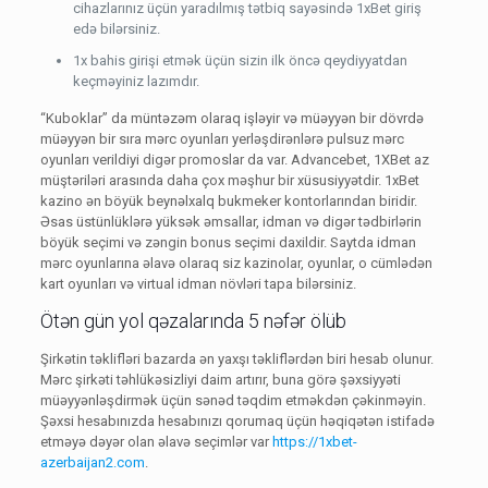
cihazlarınız üçün yaradılmış tətbiq sayəsində 1xBet giriş
edə bilərsiniz.
1x bahis girişi etmək üçün sizin ilk öncə qeydiyyatdan
keçməyiniz lazımdır.
“Kuboklar” da müntəzəm olaraq işləyir və müəyyən bir dövrdə
müəyyən bir sıra mərc oyunları yerləşdirənlərə pulsuz mərc
oyunları verildiyi digər promoslar da var. Advancebet, 1XBet az
müştəriləri arasında daha çox məşhur bir xüsusiyyətdir. 1xBet
kazino ən böyük beynəlxalq bukmeker kontorlarından biridir.
Əsas üstünlüklərə yüksək əmsallar, idman və digər tədbirlərin
böyük seçimi və zəngin bonus seçimi daxildir. Saytda idman
mərc oyunlarına əlavə olaraq siz kazinolar, oyunlar, o cümlədən
kart oyunları və virtual idman növləri tapa bilərsiniz.
Ötən gün yol qəzalarında 5 nəfər ölüb
Şirkətin təklifləri bazarda ən yaxşı təkliflərdən biri hesab olunur.
Mərc şirkəti təhlükəsizliyi daim artırır, buna görə şəxsiyyəti
müəyyənləşdirmək üçün sənəd təqdim etməkdən çəkinməyin.
Şəxsi hesabınızda hesabınızı qorumaq üçün həqiqətən istifadə
etməyə dəyər olan əlavə seçimlər var
https://1xbet-
azerbaijan2.com
.