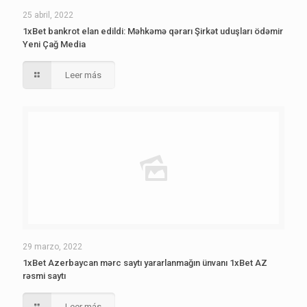
25 abril, 2022
1xBet bankrot elan edildi: Məhkəmə qərarı Şirkət uduşları ödəmir
Yeni Çağ Media
Leer más
29 marzo, 2022
1xBet Azerbaycan mərc saytı yararlanmağın ünvanı 1xBet AZ
rəsmi saytı
Leer más