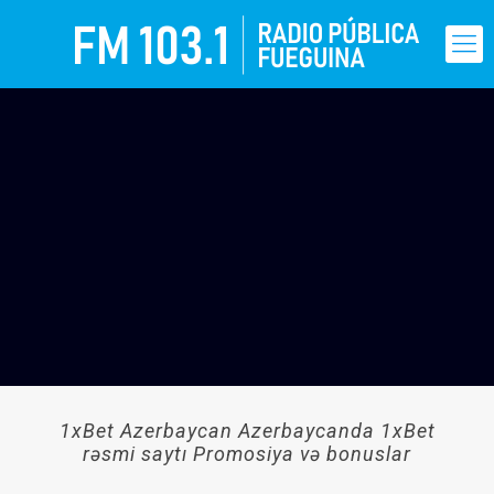
1xBet Azerbaycan Azerbaycanda 1xBet
rəsmi saytı Promosiya və bonuslar