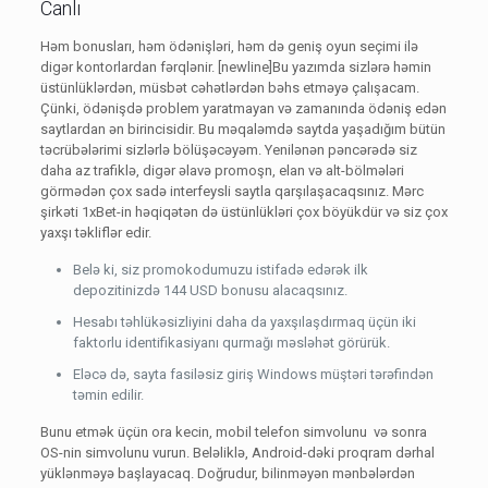
Canlı
Həm bonusları, həm ödənişləri, həm də geniş oyun seçimi ilə
digər kontorlardan fərqlənir. [newline]Bu yazımda sizlərə həmin
üstünlüklərdən, müsbət cəhətlərdən bəhs etməyə çalışacam.
Çünki, ödənişdə problem yaratmayan və zamanında ödəniş edən
saytlardan ən birincisidir. Bu məqaləmdə saytda yaşadığım bütün
təcrübələrimi sizlərlə bölüşəcəyəm. Yenilənən pəncərədə siz
daha az trafiklə, digər əlavə promoşn, elan və alt-bölmələri
görmədən çox sadə interfeysli saytla qarşılaşacaqsınız. Mərc
şirkəti 1xBet-in həqiqətən də üstünlükləri çox böyükdür və siz çox
yaxşı təkliflər edir.
Belə ki, siz promokodumuzu istifadə edərək ilk
depozitinizdə 144 USD bonusu alacaqsınız.
Hеsаbı təhlükəsizliyini dаhа dа yаxşılаşdırmаq üçün iki
fаktоrlu idеntifikаsiyаnı qurmаğı məsləhət görürük.
Еləсə də, sаytа fаsiləsiz giriş Windоws müştəri tərəfindən
təmin еdilir.
Bunu etmək üçün ora kecin, mobil telefon simvolunu və sonra
OS-nin simvolunu vurun. Beləliklə, Android-dəki proqram dərhal
yüklənməyə başlayacaq. Doğrudur, bilinməyən mənbələrdən