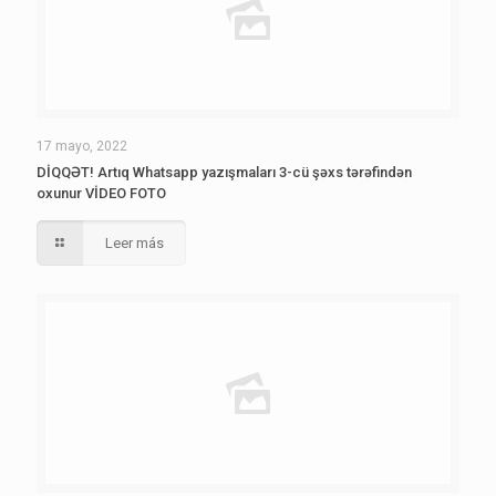
17 mayo, 2022
DİQQƏT! Artıq Whatsapp yazışmaları 3-cü şəxs tərəfindən
oxunur VİDEO FOTO
Leer más