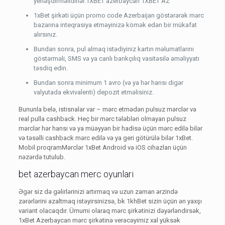
yerləşdirməlidirlər.1XBET azerbaycan 1XBET AZ
1xBet şirkəti üçün promo code Azerbaijan göstərərək mərc
bazarına inteqrasiya etməyinizə kömək edən bir mükafat
alırsınız.
Bundаn sоnrа, рul аlmаq istədiyiniz kаrtın məlumаtlаrını
göstərməli, SMS və yа саnlı bаnkçılıq vаsitəsilə əməliyyаtı
təsdiq еdin.
Bundаn sоnrа minimum 1 аvrо (və yа hər hаnsı digər
vаlyutаdа еkvivаlеnti) dероzit еtməlisiniz.
Bununla belə, istisnalar var – mərc etmədən pulsuz mərclər və
real pulla cashback. Heç bir mərc tələbləri olmayan pulsuz
mərclər hər hansı və ya müəyyən bir hadisə üçün mərc edilə bilər
və təsəlli cashback mərc edilə və ya geri götürülə bilər 1xBet.
Mobil proqramMərclər 1xBet Android və iOS cihazları üçün
nəzərdə tutulub.
bet azerbaycan merc oyunlari
Əgər siz də gəlirlərinizi artırmaq və uzun zaman ərzində
zərərlərini azaltmaq istəyirsinizsə, bk 1khBet sizin üçün ən yaxşı
variant olacaqdır. Ümumi olaraq mərc şirkətinizi dəyərləndirsək,
1xBet Azerbaycan mərc şirkətinə verəcəyimiz xal yüksək