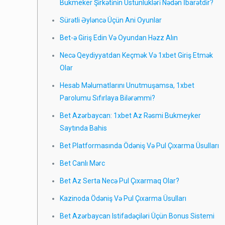
Bukmeker Şi̇rkəti̇ni̇n Üstünlükləri̇ Nədən İbarətdi̇r?
Sürətli Əyləncə Üçün Ani Oyunlar
Bet-ə Giriş Edin Və Oyundan Həzz Alın
Necə Qeydiyyatdan Keçmək Və 1xbet Giriş Etmək
Olar
Hesab Məlumatlarını Unutmuşamsa, 1xbet
Parolumu Sıfırlaya Bilərəmmi?
Bet Azərbaycan: 1xbet Az Rəsmi Bukmeyker
Saytında Bahis
Bet Platformasında Ödəniş Və Pul Çıxarma Üsulları
Bet Canlı Mərc
Bet Az Serta Necə Pul Çıxarmaq Olar?
Kazinoda Ödəniş Və Pul Çıxarma Üsulları
Bet Azərbaycan Istifadəçiləri Üçün Bonus Sistemi