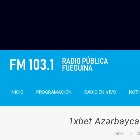
INICIO
PROGRAMACIÓN
RADIO EN VIVO
NOTI
1xbet Azərbayca
Inicio
S