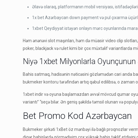
Əlavə olaraq, platformanın mobil versiyası, istifadəçilər
1x bet Azərbaycan down payment və pul çıxarma üçün” “
1xbet Qeydiyyat istəyən onlayn mərc oyunlarında maraqlı 
Həm ənənəvi slot maşınları, həm də müasir video clip slotları
poker, blackjack və rulet kimi bir çox müxtəlif variantlarda 
Niyə 1xbet Milyonlarla Oyunçunun 
Bahis satmaq, hadisənin nəticəsini gözləmədən cari anda bahi
bukmeker kontoru tərəfindən artıq qəbul edilibsə, o zaman 
1xbet indir və oyuna başlamazdan əvvəl mövcud qumar oyunlar
variantı” “seçə bilər. Ən geniş şəkildə təmsil olunan və populya
Bet Promo Kod Azərbaycan
Bukmeker şirkəti 1xBet öz mənbəyi ilə bağlı proqnozlar verm
digər bahislərdə görmədiyim çox yüksək bahis təklif etdiyi