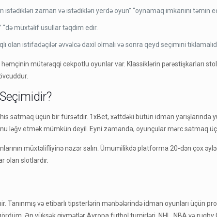
in istədikləri zaman və istədikləri yerdə oyun” “oynamaq imkanını təmin ed
də müxtəlif üsullar təqdim edir.
olan istifadəçilər əvvəlcə daxil olmalı və sonra qeyd seçimini tıklamalıdı
, həmçinin mütərəqqi cekpotlu oyunlar var. Klassiklərin pərəstişkarları s
mövcuddur.
Seçimidir?
s satmaq üçün bir fürsətdir. 1xBet, xəttdəki bütün idman yarışlarında yü
onu ləğv etmək mümkün deyil. Eyni zamanda, oyunçular mərc satmaq üçün
ının müxtəlifliyinə nəzər salın. Ümumilikdə platforma 20-dən çox əyləncə
r olan slotlardır.
ir. Tanınmış və etibarlı tipsterlərin mənbələrində idman oyunları üçün
ni gördüm. Ən yüksək qiymətlər Avropa futbol turnirləri, NHL, NBA və ru