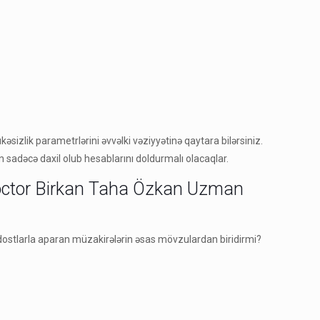
ik parametrlərini əvvəlki vəziyyətinə qaytara bilərsiniz.
 sadəcə daxil olub hesablarını doldurmalı olacaqlar.
Doctor Birkan Taha Özkan Uzman
l – dostlarla aparan müzakirələrin əsas mövzulardan biridirmi?