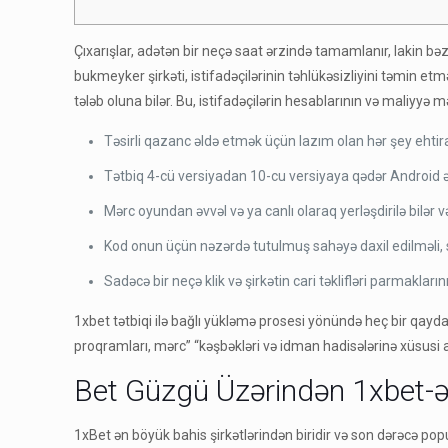
Çıxarışlar, adətən bir neçə saat ərzində tamamlanır, lakin bə
bukmeyker şirkəti, istifadəçilərinin təhlükəsizliyini təmin etm
tələb oluna bilər. Bu, istifadəçilərin hesablarının və maliyyə
Təsirli qazanc əldə etmək üçün lazım olan hər şey ehtira
Tətbiq 4-cü versiyadan 10-cu versiyaya qədər Android əm
Mərc oyundan əvvəl və ya canlı olaraq yerləşdirilə bil
Kod onun üçün nəzərdə tutulmuş sahəyə daxil edilməli, son
Sadəcə bir neçə klik və şirkətin cari təklifləri parmaklar
1xbet tətbiqi ilə bağlı yükləmə prosesi yönündə heç bir qayd
proqramları, mərc” “kəşbəkləri və idman hadisələrinə xüsusi aks
Bet Güzgü Üzərindən 1xbet-ə 
1xBet ən böyük bahis şirkətlərindən biridir və son dərəcə pop