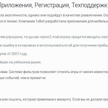
 Приложения, Регистрация, Техподдерж
-за экзотичности, однако они подойдут в качестве развлечения. Ос
ол и теннис. Компания 1xBet разработала приложения для мобильны
ям упрощена, тогда как через E-mail игроку придется вводить па
 ошибку в котировках и воспользоваться ей для получения прибы
ear of 2007 году.
ейших на узбекском рынке.
нями. Системе фильтров позволяет отсеять игры от менее извест
ьше событий, чем в прематче.
или соцсеть, которая привязана к аккаунту. Если вы не делали при