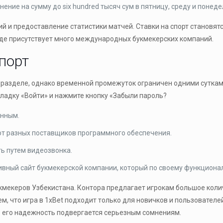
ение на сумму до six hundred тысяч сум в пятницу, среду и понед
и предоставление статистики матчей. Ставки на спорт становятс
 где присутствует много международных букмекерских компаний.
порт
 разделе, однако временной промежуток ограничен одними суткам
вкладку «Войти» и нажмите кнопку «Забыли пароль?
анным.
 от разных поставщиков программного обеспечения.
ь путем видеозвонка.
ивный сайт букмекерской компании, который по своему функциона
укмекеров Узбекистана. Контора предлагает игрокам большое кол
таем, что игра в 1xBet подходит только для новичков и пользоват
о его надежность подвергается серьезным сомнениям.