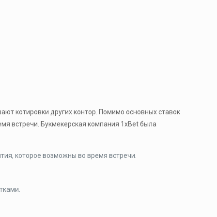
ают котировки других контор. Помимо основных ставок
ремя встречи. Букмекерская компания 1xBet была
ытия, которое возможны во время встречи.
тками.