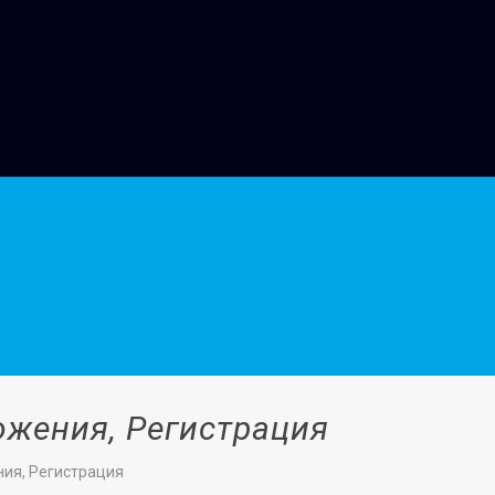
ожения, Регистрация
ния, Регистрация