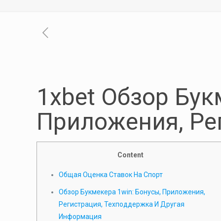
1xbet Обзор Бу
Приложения, Ре
Content
Общая Оценка Ставок На Спорт
Обзор Букмекера 1win: Бонусы, Приложения,
Регистрация, Техподдержка И Другая
Информация