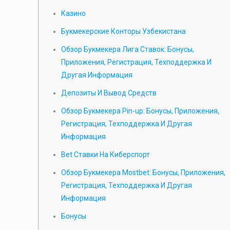
Казино
Букмекерские Конторы Узбекистана
Обзор Букмекера Лига Ставок: Бонусы,
Приложения, Регистрация, Техподдержка И
Другая Информация
Депозиты И Вывод Средств
Обзор Букмекера Pin-up: Бонусы, Приложения,
Регистрация, Техподдержка И Другая
Информация
Bet Ставки На Киберспорт
Обзор Букмекера Mostbet: Бонусы, Приложения,
Регистрация, Техподдержка И Другая
Информация
Бонусы