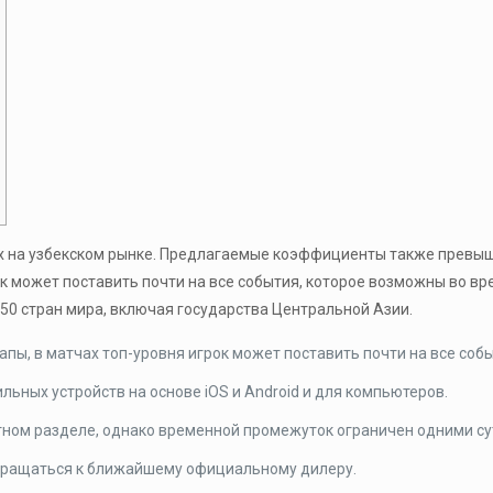
их на узбекском рынке. Предлагаемые коэффициенты также превыш
рок может поставить почти на все события, которое возможны во в
в 50 стран мира, включая государства Центральной Азии.
апы, в матчах топ-уровня игрок может поставить почти на все соб
ьных устройств на основе iOS и Android и для компьютеров.
тном разделе, однако временной промежуток ограничен одними су
бращаться к ближайшему официальному дилеру.