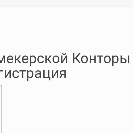
кмекерской Конторы
гистрация