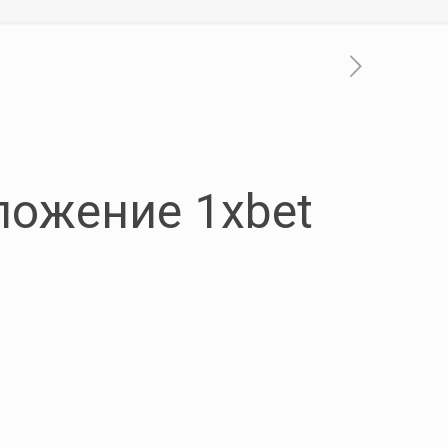
ложение 1xbet