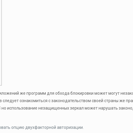
ложений же программ для обхода блокировки может могут незако
 следует ознакомиться с законодательством своей страны же пр
C но использование незащищенных зеркал может нарушать законод
овать опцию двухфакторной авторизации.