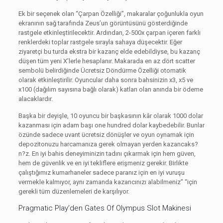
Ek bir seçenek olan “Çarpan Özelliği”, makaralar çoğunlukla oyun
ekranının sağ tarafında Zeus’un görüntüsünü gösterdiğinde
rastgele etkinleştirilecektir. Ardından, 2-500x çarpan içeren farklı
renklerdeki toplar rastgele sırayla sahaya düşecektir. Eğer
ziyaretçi bu turda ekstra bir kazanç elde edebildiyse, bu kazanç
düşen tüm yeni X’lerle hesaplanır. Makarada en az dört scatter
sembolü belirdiğinde Ücretsiz Döndürme Özelliği otomatik
olarak etkinleştirilir. Oyuncular daha sonra bahsinizin x3, x5 ve
x100 (dağılım sayısına bağlı olarak) katları olan anında bir ödeme
alacaklardır.
Başka bir deyişle, 10 oyuncu bir başkasının kâr olarak 1000 dolar
kazanması için adam başı one hundred dolar kaybedebilir. Bunlar
özünde sadece uvant ücretsiz dönüşler ve oyun oynamak için
depozitonuzu harcamanıza gerek olmayan yerden kazancaks?
n?z. En iyi bahis deneyiminizin tadını çıkarmak için hem güven,
hem de güvenlik ve en iyi tekliflere erişmeniz gerekir. Birlikte
çalıştığımız kumarhaneler sadece paranız için en iyi vuruşu
vermekle kalmıyor, aynı zamanda kazancınızı alabilmeniz” “için
gerekli tüm düzenlemeleri de karşılıyor.
Pragmatic Play’den Gates Of Olympus Slot Makinesi