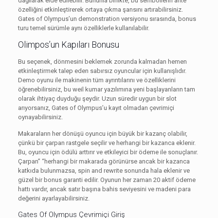
dağılarak elde edilebilir. Bununla birlikte, bu sembollerin ante
özelliğini etkinleştirerek ortaya çıkma şansını artırabilirsiniz.
Gates of Olympus’un demonstration versiyonu sırasında, bonus
turu temel sürümle aynı özelliklerle kullanılabilir.
Olimpos’un Kapıları Bonusu
Bu seçenek, dönmesini beklemek zorunda kalmadan hemen
etkinleştirmek talep eden sabırsız oyuncular için kullanışlıdır.
Demo oyunu ile makinenin tüm ayrıntılarını ve özelliklerini
öğrenebilirsiniz, bu weil kumar yazılımına yeni başlayanların tam
olarak ihtiyaç duyduğu şeydir. Uzun süredir uygun bir slot
arıyorsanız, Gates of Olympus’u kayıt olmadan çevrimiçi
oynayabilirsiniz.
Makaraların her dönüşü oyuncu için büyük bir kazanç olabilir,
çünkü bir çarpan rastgele seçilir ve herhangi bir kazanca eklenir.
Bu, oyuncu için ödülü arttırır ve etkileyici bir ödeme ile sonuçlanır.
Çarpan” “herhangi bir makarada görünürse ancak bir kazanca
katkıda bulunmazsa, spin and rewrite sonunda hala eklenir ve
güzel bir bonus garanti edilir. Oyunun her zaman 20 aktif ödeme
hattı vardır, ancak satır başına bahis seviyesini ve madeni para
değerini ayarlayabilirsiniz.
Gates Of Olympus Çevrimiçi Giriş