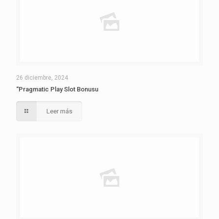
26 diciembre, 2024
“Pragmatic Play Slot Bonusu
Leer más