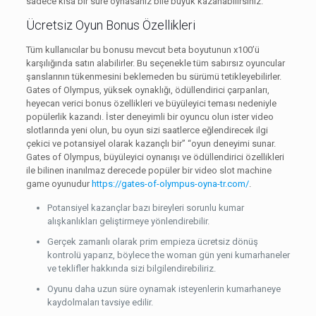
sadece kısa bir süre oynasanız bile büyük kazanabilirsiniz.
Ücretsiz Oyun Bonus Özellikleri
Tüm kullanıcılar bu bonusu mevcut beta boyutunun x100’ü
karşılığında satın alabilirler. Bu seçenekle tüm sabırsız oyuncular
şanslarının tükenmesini beklemeden bu sürümü tetikleyebilirler.
Gates of Olympus, yüksek oynaklığı, ödüllendirici çarpanları,
heyecan verici bonus özellikleri ve büyüleyici teması nedeniyle
popülerlik kazandı. İster deneyimli bir oyuncu olun ister video
slotlarında yeni olun, bu oyun sizi saatlerce eğlendirecek ilgi
çekici ve potansiyel olarak kazançlı bir” “oyun deneyimi sunar.
Gates of Olympus, büyüleyici oynanışı ve ödüllendirici özellikleri
ile bilinen inanılmaz derecede popüler bir video slot machine
game oyunudur
https://gates-of-olympus-oyna-tr.com/
.
Potansiyel kazançlar bazı bireyleri sorunlu kumar
alışkanlıkları geliştirmeye yönlendirebilir.
Gerçek zamanlı olarak prim empieza ücretsiz dönüş
kontrolü yaparız, böylece the woman gün yeni kumarhaneler
ve teklifler hakkında sizi bilgilendirebiliriz.
Oyunu daha uzun süre oynamak isteyenlerin kumarhaneye
kaydolmaları tavsiye edilir.