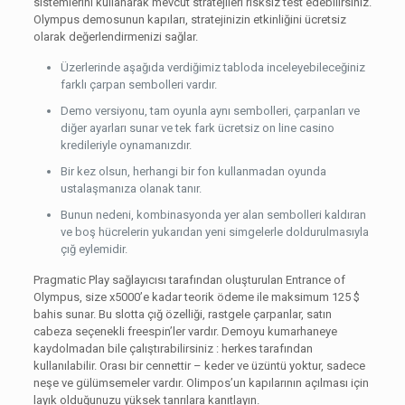
sistemlerini kullanarak mevcut stratejileri risksiz test edebilirsiniz.
Olympus demosunun kapıları, stratejinizin etkinliğini ücretsiz
olarak değerlendirmenizi sağlar.
Üzerlerinde aşağıda verdiğimiz tabloda inceleyebileceğiniz
farklı çarpan sembolleri vardır.
Demo versiyonu, tam oyunla aynı sembolleri, çarpanları ve
diğer ayarları sunar ve tek fark ücretsiz on line casino
kredileriyle oynamanızdır.
Bir kez olsun, herhangi bir fon kullanmadan oyunda
ustalaşmanıza olanak tanır.
Bunun nedeni, kombinasyonda yer alan sembolleri kaldıran
ve boş hücrelerin yukarıdan yeni simgelerle doldurulmasıyla
çığ eylemidir.
Pragmatic Play sağlayıcısı tarafından oluşturulan Entrance of
Olympus, size x5000’e kadar teorik ödeme ile maksimum 125 $
bahis sunar. Bu slotta çığ özelliği, rastgele çarpanlar, satın
cabeza seçenekli freespin’ler vardır. Demoyu kumarhaneye
kaydolmadan bile çalıştırabilirsiniz : herkes tarafından
kullanılabilir. Orası bir cennettir – keder ve üzüntü yoktur, sadece
neşe ve gülümsemeler vardır. Olimpos’un kapılarının açılması için
layık olduğunuzu yüksek tanrılara kanıtlayın.