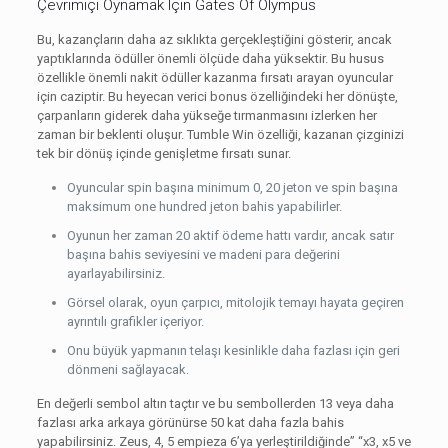
Çevrimiçi Oynamak Için Gates Of Olympus
Bu, kazançların daha az sıklıkta gerçekleştiğini gösterir, ancak
yaptıklarında ödüller önemli ölçüde daha yüksektir. Bu husus
özellikle önemli nakit ödüller kazanma fırsatı arayan oyuncular
için caziptir. Bu heyecan verici bonus özelliğindeki her dönüşte,
çarpanların giderek daha yükseğe tırmanmasını izlerken her
zaman bir beklenti oluşur. Tumble Win özelliği, kazanan çizginizi
tek bir dönüş içinde genişletme fırsatı sunar.
Oyuncular spin başına minimum 0, 20 jeton ve spin başına
maksimum one hundred jeton bahis yapabilirler.
Oyunun her zaman 20 aktif ödeme hattı vardır, ancak satır
başına bahis seviyesini ve madeni para değerini
ayarlayabilirsiniz.
Görsel olarak, oyun çarpıcı, mitolojik temayı hayata geçiren
ayrıntılı grafikler içeriyor.
Onu büyük yapmanın telaşı kesinlikle daha fazlası için geri
dönmeni sağlayacak.
En değerli sembol altın taçtır ve bu sembollerden 13 veya daha
fazlası arka arkaya görünürse 50 kat daha fazla bahis
yapabilirsiniz. Zeus, 4, 5 empieza 6’ya yerleştirildiğinde” “x3, x5 ve