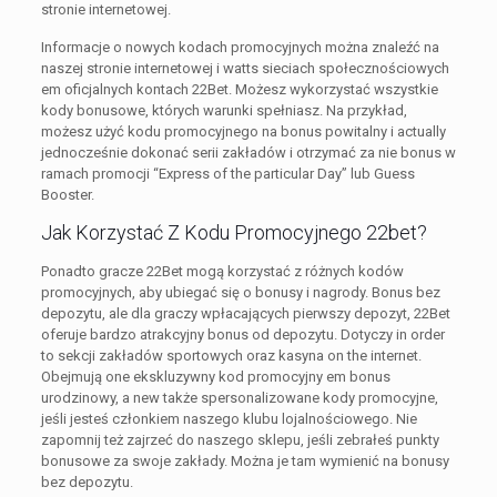
stronie internetowej.
Informacje o nowych kodach promocyjnych można znaleźć na
naszej stronie internetowej i watts sieciach społecznościowych
em oficjalnych kontach 22Bet. Możesz wykorzystać wszystkie
kody bonusowe, których warunki spełniasz. Na przykład,
możesz użyć kodu promocyjnego na bonus powitalny i actually
jednocześnie dokonać serii zakładów i otrzymać za nie bonus w
ramach promocji “Express of the particular Day” lub Guess
Booster.
Jak Korzystać Z Kodu Promocyjnego 22bet?
Ponadto gracze 22Bet mogą korzystać z różnych kodów
promocyjnych, aby ubiegać się o bonusy i nagrody. Bonus bez
depozytu, ale dla graczy wpłacających pierwszy depozyt, 22Bet
oferuje bardzo atrakcyjny bonus od depozytu. Dotyczy in order
to sekcji zakładów sportowych oraz kasyna on the internet.
Obejmują one ekskluzywny kod promocyjny em bonus
urodzinowy, a new także spersonalizowane kody promocyjne,
jeśli jesteś członkiem naszego klubu lojalnościowego. Nie
zapomnij też zajrzeć do naszego sklepu, jeśli zebrałeś punkty
bonusowe za swoje zakłady. Można je tam wymienić na bonusy
bez depozytu.