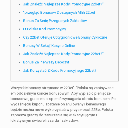
Jak Znaleźć Najlepsze Kody Promocyjne 22bet?”
“przegląd Bonusów Dostępnych Mhh 22bet
Bonus Za Serię Przegranych Zakładów
Et Polska Kod Promocyjny
Czy 22bet Oferuje Cotygodniowe Bonusy Cykliczne
Bonusy W Sekcji Kasyno Online
Jak Znaleźć Najlepsze Kody Promocyjne 22bet?”
Bonus Za Pierwszy Depozyt
Jak Korzystać Z Kodu Promocyjnego 22bet?
Wszystkie bonusy otrzymane w 22Bet” “Polska są zapisywane
em oddzielnym koncie bonusowym. Aby wypłacić pieniądze
bonusowe, gracz musi spełnić wymagania obrotu bonusem. Po
wygaśnięciu kuponu zostanie on anulowany i keineswegs
będzie można move wykorzystać w przyszłości. 22Bet Polska
zaprasza graczy do zanurzenia się w ekscytującym i
lukratywnym świecie hazardu i zakładów.