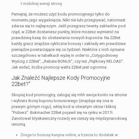
t mobilnej wersji strony.
Pamiętaj, że możesz użyć kodu promocyjnego tylko do
momentu jego wygaśnięcia. Nikt nie lubi przegrywać, natomiast
zdarza się to najlepszym. Jeśli przegrasz twenty zakładów pod
rząd, w 22Bet dostaniesz punkty, które możesz wymienić na
prawdziwą kasę do obstawiania nowych kuponów. Na 22Bet
każdy gracz znajdzie cykliczne bonusy i zakłady em prawdziwe
pieniądze powtarzające się co tydzień. Niektóre z nich opisane
szczegółowo w tabelkach wyżej in order to „Cotygodniowy
Wyścig z 22Bet”, „Rebate BONUS”, czy też „Piątkowy RELOAD”.
Jak widać, liczba promocji watts 22Bet jest ogromna.
Jak Znaleźć Najlepsze Kody Promocyjne
22bet?”
Skopiuj kod promocyjny, zaloguj się mhh swoje konto na stronie
i wybierz ikonę kuponu bonusowego (znajduje się ona w
prawym górnym rogu), wklej kod w otwartym oknie i kliknij
“Pobierz”. Bukmacher 22Bet pojawił się na rynku w 2017r.
Zanotował błyskawiczny rozwój we cieszy się międzynarodową
renomą.
Druga to bonusy kasyna online, a trzecia to dodatek w