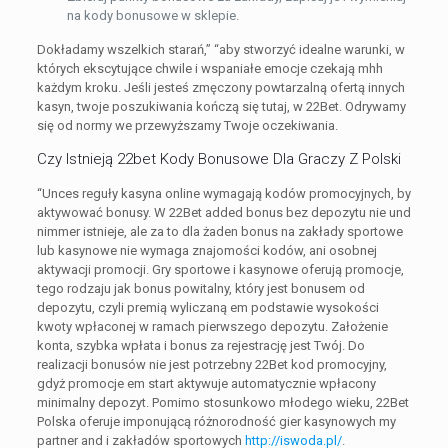
na kody bonusowe w sklepie.
Dokładamy wszelkich starań,” “aby stworzyć idealne warunki, w
których ekscytujące chwile i wspaniałe emocje czekają mhh
każdym kroku. Jeśli jesteś zmęczony powtarzalną ofertą innych
kasyn, twoje poszukiwania kończą się tutaj, w 22Bet. Odrywamy
się od normy we przewyższamy Twoje oczekiwania.
Czy Istnieją 22bet Kody Bonusowe Dla Graczy Z Polski
“Unces reguły kasyna online wymagają kodów promocyjnych, by
aktywować bonusy. W 22Bet added bonus bez depozytu nie und
nimmer istnieje, ale za to dla żaden bonus na zakłady sportowe
lub kasynowe nie wymaga znajomości kodów, ani osobnej
aktywacji promocji. Gry sportowe i kasynowe oferują promocje,
tego rodzaju jak bonus powitalny, który jest bonusem od
depozytu, czyli premią wyliczaną em podstawie wysokości
kwoty wpłaconej w ramach pierwszego depozytu. Założenie
konta, szybka wpłata i bonus za rejestrację jest Twój. Do
realizacji bonusów nie jest potrzebny 22Bet kod promocyjny,
gdyż promocje em start aktywuje automatycznie wpłacony
minimalny depozyt. Pomimo stosunkowo młodego wieku, 22Bet
Polska oferuje imponującą różnorodność gier kasynowych my
partner and i zakładów sportowych
http://iswoda.pl/
.