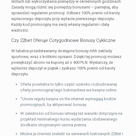
slotach lub wykorzystania pieniędzy w określonych godzinach.
Zasady mogą różnić się pomiędzy bonusami – pamiętaj, aby
sprawdzić regulamin promocji. Odbierz 100% premii od kwoty
wpłaconego depozytu przy wpłacie pierwszego depozytu.
Każdy kod promocyjny ma swój własny regulamin i datę
ważności.
Czy 22bet Oferuje Cotygodniowe Bonusy Cykliczne
W tabelce przedstawiamy dostępne bonusy mhh zakłady
sportowe, wraz z krótkimi opisami. Dzięki tej promocji możesz
powiększyć abono na kupony aż o 400 PLN. Wystarczy, że
wpłacisz depozyt w piątek i zyskasz 100% premii od kwoty
depozytu.
Oferta powitalna to tylko część szeroko rozbudowanej
oferty promocyjnej tego bukmachera we kasyna online.
“Unces reguły kasyna on the internet wymagają kodów
promocyjnych, by aktywować bonusy.
W zależności od bonusu istnieją też warunki dotyczące na
przykład minimalnego kursu wydarzenia obstawianego
środkami otrzymanymi veoma premia.
Można je również znaleźć na serwerach lustrzanych 22Bet i