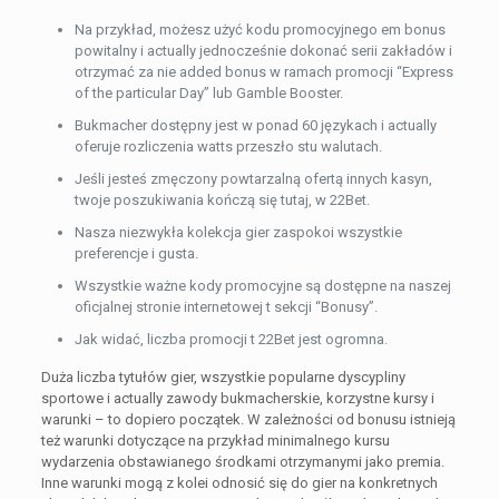
Na przykład, możesz użyć kodu promocyjnego em bonus
powitalny i actually jednocześnie dokonać serii zakładów i
otrzymać za nie added bonus w ramach promocji “Express
of the particular Day” lub Gamble Booster.
Bukmacher dostępny jest w ponad 60 językach i actually
oferuje rozliczenia watts przeszło stu walutach.
Jeśli jesteś zmęczony powtarzalną ofertą innych kasyn,
twoje poszukiwania kończą się tutaj, w 22Bet.
Nasza niezwykła kolekcja gier zaspokoi wszystkie
preferencje i gusta.
Wszystkie ważne kody promocyjne są dostępne na naszej
oficjalnej stronie internetowej t sekcji “Bonusy”.
Jak widać, liczba promocji t 22Bet jest ogromna.
Duża liczba tytułów gier, wszystkie popularne dyscypliny
sportowe i actually zawody bukmacherskie, korzystne kursy i
warunki – to dopiero początek. W zależności od bonusu istnieją
też warunki dotyczące na przykład minimalnego kursu
wydarzenia obstawianego środkami otrzymanymi jako premia.
Inne warunki mogą z kolei odnosić się do gier na konkretnych