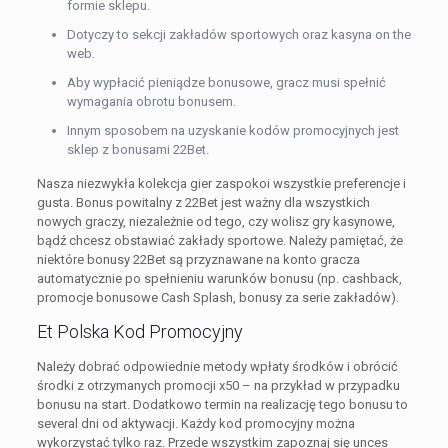
formie sklepu.
Dotyczy to sekcji zakładów sportowych oraz kasyna on the
web.
Aby wypłacić pieniądze bonusowe, gracz musi spełnić
wymagania obrotu bonusem.
Innym sposobem na uzyskanie kodów promocyjnych jest
sklep z bonusami 22Bet.
Nasza niezwykła kolekcja gier zaspokoi wszystkie preferencje i
gusta. Bonus powitalny z 22Bet jest ważny dla wszystkich
nowych graczy, niezależnie od tego, czy wolisz gry kasynowe,
bądź chcesz obstawiać zakłady sportowe. Należy pamiętać, że
niektóre bonusy 22Bet są przyznawane na konto gracza
automatycznie po spełnieniu warunków bonusu (np. cashback,
promocje bonusowe Cash Splash, bonusy za serie zakładów).
Et Polska Kod Promocyjny
Należy dobrać odpowiednie metody wpłaty środków i obrócić
środki z otrzymanych promocji x50 – na przykład w przypadku
bonusu na start. Dodatkowo termin na realizację tego bonusu to
several dni od aktywacji. Każdy kod promocyjny można
wykorzystać tylko raz. Przede wszystkim zapoznaj się unces