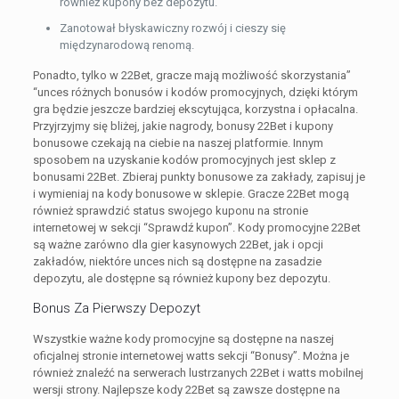
również kupony bez depozytu.
Zanotował błyskawiczny rozwój i cieszy się
międzynarodową renomą.
Ponadto, tylko w 22Bet, gracze mają możliwość skorzystania”
“unces różnych bonusów i kodów promocyjnych, dzięki którym
gra będzie jeszcze bardziej ekscytująca, korzystna i opłacalna.
Przyjrzyjmy się bliżej, jakie nagrody, bonusy 22Bet i kupony
bonusowe czekają na ciebie na naszej platformie. Innym
sposobem na uzyskanie kodów promocyjnych jest sklep z
bonusami 22Bet. Zbieraj punkty bonusowe za zakłady, zapisuj je
i wymieniaj na kody bonusowe w sklepie. Gracze 22Bet mogą
również sprawdzić status swojego kuponu na stronie
internetowej w sekcji “Sprawdź kupon”. Kody promocyjne 22Bet
są ważne zarówno dla gier kasynowych 22Bet, jak i opcji
zakładów, niektóre unces nich są dostępne na zasadzie
depozytu, ale dostępne są również kupony bez depozytu.
Bonus Za Pierwszy Depozyt
Wszystkie ważne kody promocyjne są dostępne na naszej
oficjalnej stronie internetowej watts sekcji “Bonusy”. Można je
również znaleźć na serwerach lustrzanych 22Bet i watts mobilnej
wersji strony. Najlepsze kody 22Bet są zawsze dostępne na