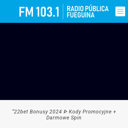
“22bet Bonusy 2024 ᐈ Kody Promocyjne +
Darmowe Spin