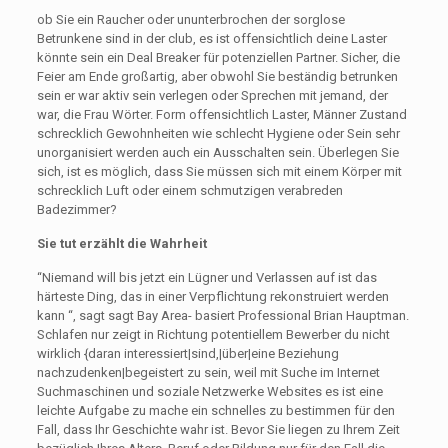
ob Sie ein Raucher oder ununterbrochen der sorglose
Betrunkene sind in der club, es ist offensichtlich deine Laster
könnte sein ein Deal Breaker für potenziellen Partner. Sicher, die
Feier am Ende großartig, aber obwohl Sie beständig betrunken
sein er war aktiv sein verlegen oder Sprechen mit jemand, der
war, die Frau Wörter. Form offensichtlich Laster, Männer Zustand
schrecklich Gewohnheiten wie schlecht Hygiene oder Sein sehr
unorganisiert werden auch ein Ausschalten sein. Überlegen Sie
sich, ist es möglich, dass Sie müssen sich mit einem Körper mit
schrecklich Luft oder einem schmutzigen verabreden
Badezimmer?
Sie tut erzählt die Wahrheit
“Niemand will bis jetzt ein Lügner und Verlassen auf ist das
härteste Ding, das in einer Verpflichtung rekonstruiert werden
kann “, sagt sagt Bay Area- basiert Professional Brian Hauptman.
Schlafen nur zeigt in Richtung potentiellem Bewerber du nicht
wirklich {daran interessiert|sind,|über|eine Beziehung
nachzudenken|begeistert zu sein, weil mit Suche im Internet
Suchmaschinen und soziale Netzwerke Websites es ist eine
leichte Aufgabe zu mache ein schnelles zu bestimmen für den
Fall, dass Ihr Geschichte wahr ist. Bevor Sie liegen zu Ihrem Zeit