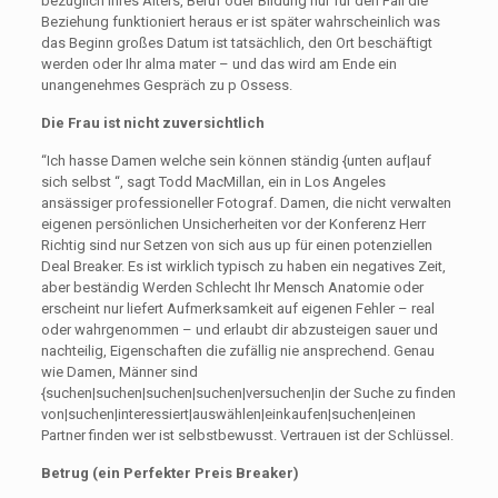
bezüglich Ihres Alters, Beruf oder Bildung nur für den Fall die
Beziehung funktioniert heraus er ist später wahrscheinlich was
das Beginn großes Datum ist tatsächlich, den Ort beschäftigt
werden oder Ihr alma mater – und das wird am Ende ein
unangenehmes Gespräch zu p Ossess.
Die Frau ist nicht zuversichtlich
“Ich hasse Damen welche sein können ständig {unten auf|auf
sich selbst “, sagt Todd MacMillan, ein in Los Angeles
ansässiger professioneller Fotograf. Damen, die nicht verwalten
eigenen persönlichen Unsicherheiten vor der Konferenz Herr
Richtig sind nur Setzen von sich aus up für einen potenziellen
Deal Breaker. Es ist wirklich typisch zu haben ein negatives Zeit,
aber beständig Werden Schlecht Ihr Mensch Anatomie oder
erscheint nur liefert Aufmerksamkeit auf eigenen Fehler – real
oder wahrgenommen – und erlaubt dir abzusteigen sauer und
nachteilig, Eigenschaften die zufällig nie ansprechend. Genau
wie Damen, Männer sind
{suchen|suchen|suchen|suchen|versuchen|in der Suche zu finden
von|suchen|interessiert|auswählen|einkaufen|suchen|einen
Partner finden wer ist selbstbewusst. Vertrauen ist der Schlüssel.
Betrug (ein Perfekter Preis Breaker)