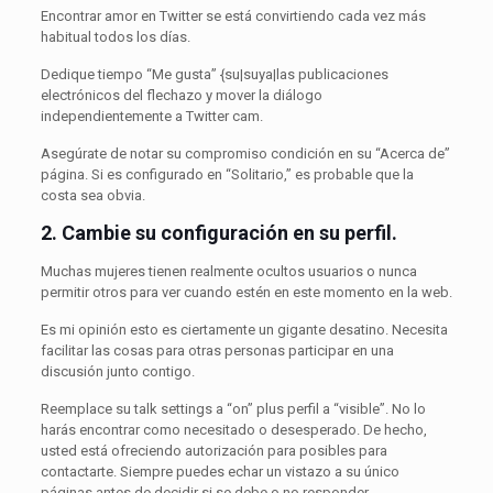
Encontrar amor en Twitter se está convirtiendo cada vez más
habitual todos los días.
Dedique tiempo “Me gusta” {su|suya|las publicaciones
electrónicos del flechazo y mover la diálogo
independientemente a Twitter cam.
Asegúrate de notar su compromiso condición en su “Acerca de”
página. Si es configurado en “Solitario,” es probable que la
costa sea obvia.
2.
Cambie su configuración en su perfil.
Muchas mujeres tienen realmente ocultos usuarios o nunca
permitir otros para ver cuando estén en este momento en la web.
Es mi opinión esto es ciertamente un gigante desatino. Necesita
facilitar las cosas para otras personas participar en una
discusión junto contigo.
Reemplace su talk settings a “on” plus perfil a “visible”. No lo
harás encontrar como necesitado o desesperado. De hecho,
usted está ofreciendo autorización para posibles para
contactarte. Siempre puedes echar un vistazo a su único
páginas antes de decidir si se debe o no responder.