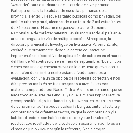
“Aprender” para estudiantes de 3° grado de nivel primario.
Participaron casi la totalidad de escuelas primarias de la
provincia, siendo 51 escuelas tanto públicas como privadas, del
ámbito urbano y rural, alcanzando a un total de 2 mil estudiantes
de 81 secciones. El examen organizado por el Gobierno
Nacional fue de carácter muestral, evaluando a todo el país en el
área de Lengua a través de múltiple opción. Al respecto, la
directora provincial de Investigación Evaluativa, Paloma Zárate,
explicó que previamente, desde la cartera educativa se
implementó un dispositivo de aplicación de saberes en el marco
del Plan de Alfabetización en el mes de septiembre. “Los chicos
vienen con una experiencia previa en lo que tiene que ver con la
resolución de un instrumento estandarizado como esta
evaluación, con una única opción de respuesta correcta y estos
días previos también se fue trabajando a nivel áulico con
material compartido por Nación”, dijo. Asimismo remarcó que se
hace foco en el área de Lengua, ya que la misma implica lectura
y comprensión, algo fundamental y trasversal en todas las áreas
de conocimiento. “Se busca evaluar la Lengua, tanto la lectura y
comprensión de diferentes textos, ya que la comprensión y la
habilidad lectora son habilidades que hay que fortalecer”,
recalcó. Los resultados de la evaluación estarán disponibles en
el mes de junio 2025 y según la referente, “van a arrojar