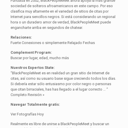
Fundada en 2002, BlackPeopleMeet ahora apoya la más grande
sociedad de solteros afroamericanos en este campo. Por eso
clasifica muy altamente en el variedad de sitios de citas por
Internet para sencillos negros. Si está considerando un regional
hora o un duradero amor de verdad, BlackPeopleMeet puede
engancharte arriba en segundos de chatear.
Relaciones:
Fuerte Conexiones o simplemente Relajado Fechas
Complement Program:
Buscar por lugar, edad, mucho más
Nuestros Expertos State:
“BlackPeopleMeet es en realidad un gran sitio de Internet de
citas, así como su usuario base sigue creciendo todos los días.
Si debería estar sólo entusiasmo por color negro o personas
que citan birraciales, has has llegado a el lugar correcto … ”
Completo Revisión »
Navegar Totalmente gratis:
Ver Fotografías Hoy
Realmente es libre de unirse a BlackPeopleMeet y buscar un