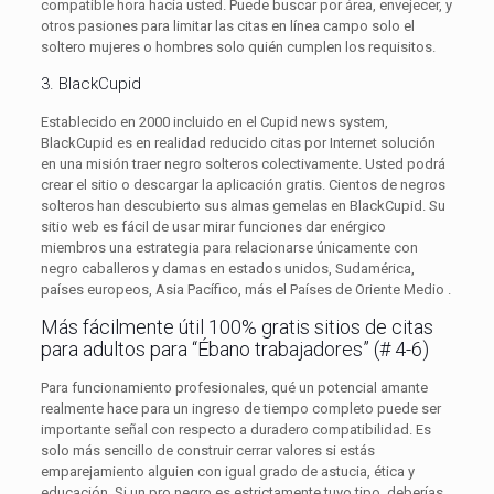
compatible hora hacia usted. Puede buscar por área, envejecer, y
otros pasiones para limitar ​​las citas en línea campo solo el
soltero mujeres o hombres solo quién cumplen los requisitos.
3. BlackCupid
Establecido en 2000 incluido en el Cupid news system,
BlackCupid es en realidad reducido citas por Internet solución
en una misión traer negro solteros colectivamente. Usted podrá
crear el sitio o descargar la aplicación gratis. Cientos de negros
solteros han descubierto sus almas gemelas en BlackCupid. Su
sitio web es fácil de usar mirar funciones dar enérgico
miembros una estrategia para relacionarse únicamente con
negro caballeros y damas en estados unidos, Sudamérica,
países europeos, Asia Pacífico, más el Países de Oriente Medio .
Más fácilmente útil 100% gratis sitios de citas
para adultos para “Ébano trabajadores” (# 4-6)
Para funcionamiento profesionales, qué un potencial amante
realmente hace para un ingreso de tiempo completo puede ser
importante señal con respecto a duradero compatibilidad. Es
solo más sencillo de construir cerrar valores si estás
emparejamiento alguien con igual grado de astucia, ética y
educación. Si un pro negro es estrictamente tuyo tipo, deberías