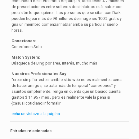
comunidad de intercambio de parejas, facilitación 4.7 millones
de presentaciones entre solteros desinhibidos cuál saber con
precisión lo que quieren. Las personas que se citan con Dark
pueden hojear más de 98 millones de imágenes 100% gratis y
gira un miembro comenzar hablar arriba su particular sueño
horas.
Conexiones:
Conexiones Solo
Match System:
Búsqueda de Bing por área, interés, mucho más
Nuestros Profesionales Say:
“crear sin pifia: este increíble sitio web no es realmente acerca
de hacer amigos, se trata más de temporal “conexiones” y
asuntos simplemente. Tenga en cuenta que un básico cuenta
gastos $ 14.95 / mes , pero es realmente vale la pena si
{casual|cotidiano|informal|r
echa un vistazo a la página
Entradas relacionadas