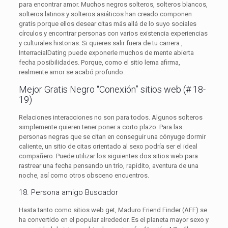
para encontrar amor. Muchos negros solteros, solteros blancos,
solteros latinos y solteros asiáticos han creado componen
gratis porque ellos desear citas más allá de lo suyo sociales
círculos y encontrar personas con varios existencia experiencias
y culturales historias. Si quieres salir fuera de tu carrera ,
InterracialDating puede exponerle muchos de mente abierta
fecha posibilidades. Porque, como el sitio lema afirma,
realmente amor se acabó profundo.
Mejor Gratis Negro “Conexión” sitios web (# 18-
19)
Relaciones interacciones no son para todos. Algunos solteros
simplemente quieren tener poner a corto plazo. Para las
personas negras que se citan en conseguir una cónyuge dormir
caliente, un sitio de citas orientado al sexo podría ser el ideal
compañero. Puede utilizar los siguientes dos sitios web para
rastrear una fecha pensando un trío, rapidito, aventura de una
noche, así como otros obsceno encuentros.
18. Persona amigo Buscador
Hasta tanto como sitios web get, Maduro Friend Finder (AFF) se
ha convertido en el popular alrededor. Es el planeta mayor sexo y