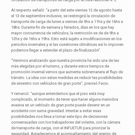
Al respecto señaló: “a partir del este viernes 12 de agosto hasta
el 13 de septiembre inclusive, se restringirá la circulación de
transporte de carga de lunes a viernes de 9hs a 11hs y de 16hs a
18hs. Durante fin de semana y feriados, días en los que hay
mayor concurrencia de vehículos, la restricción es de de 9hs a
12hs y de 16hs a 19hs. Esto está sujeto a modificaciones en los
periodos invernales y si las cuestiones climáticas así lo imponen
podemos llegar a extender el plazo de finalización”.
“Venimos analizando que nuestra provincia ha sido una de las
más elegidas por el turismo, y durante estos tiempos de
promoción invernal vemos que aumenta sobremanera el flujo de
tránsito. La idea con estas medidas es reducir las posibilidades
de siniestro con vehículos de gran porte”, precisó Facio.
Y remarcó: “aunque entendemos que el piso está muy
complicado, al momento de tener que hacer alguna maniobra
evasiva en un vehículo de gran porte puede devenir en un
accidente con suma gravedad. Intentar a evitar esas
posibilidades nos lleva a tomar este tipo de decisiones
consensuadas con los trabajadores del volante, con la cámara
de transporte de carga, con el INFUETUR para priorizar la
seguridad. Agradecemos el acompañamiento del gremio de