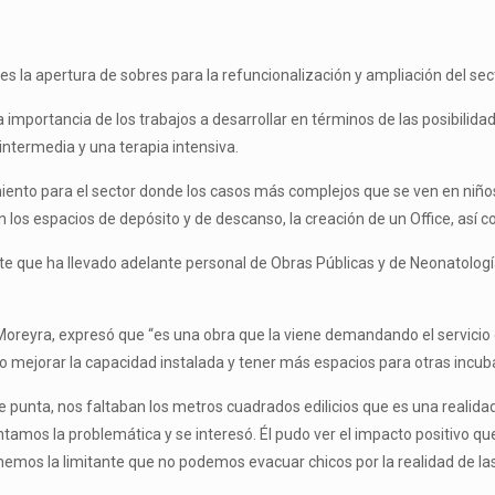
nes la apertura de sobres para la refuncionalización y ampliación del se
 la importancia de los trabajos a desarrollar en términos de las posibilida
intermedia y una terapia intensiva.
miento para el sector donde los casos más complejos que se ven en niño
 en los espacios de depósito y de descanso, la creación de un Office, así
e que ha llevado adelante personal de Obras Públicas y de Neonatología
 Moreyra, expresó que “es una obra que la viene demandando el servicio 
tivo mejorar la capacidad instalada y tener más espacios para otras incub
punta, nos faltaban los metros cuadrados edilicios que es una realidad q
ntamos la problemática y se interesó. Él pudo ver el impacto positivo qu
mos la limitante que no podemos evacuar chicos por la realidad de las 