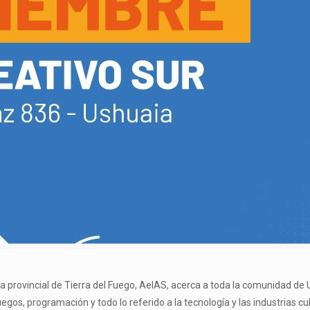
 la provincial de Tierra del Fuego, AeIAS, acerca a toda la comunidad de 
uegos, programación y todo lo referido a la tecnología y las industrias cul