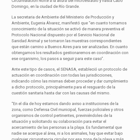
Circunvalación Norte a la altura del microestadio y hasta Cabo
Domingo, en la ciudad de Río Grande.
La secretaria de Ambiente del Ministerio de Producción y
Ambiente, Eugenia Álvarez, manifestó que “en cuanto tomamos
conocimiento de la situación se activó de manera preventiva el
Protocolo Nacional dispuesto por el Servicio Nacional de
Sanidad Animal y se tomaron las muestras correspondientes
que están camino a Buenos Aires para ser analizadas. En cuanto
obtengamos los resultados gestionaremos en coordinación con
ese organismo, los pasos a seguir para este caso”.
Ante este tipo de casos, el SENASA, estableció un protocolo de
actuación en coordinación con todas las jurisdicciones,
indicando cómo las mismas deben proceder y dar cumplimiento
a dicho protocolo, principalmente para el resguardo de la
cuestión sanitaria hasta dar con las causas del mismo.
“En el día de hoy estamos dando aviso a instituciones de la
zona, como Defensa Civil municipal, fuerzas policiales y otros
organismos de control pertinentes, previniéndoles de la
situación y solicitando su colaboración para evitar el
acercamiento de las personas a la playa. Es fundamental que
nadie se acerque al área, ni a los animales, hay que evitar bajo
cualquier circunstancia circular por esa zona de la playa y más