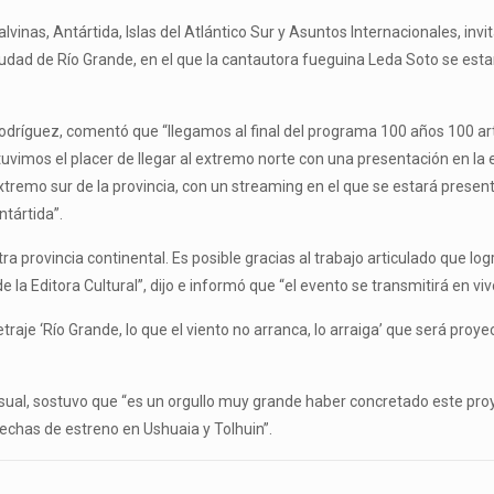
alvinas, Antártida, Islas del Atlántico Sur y Asuntos Internacionales, inv
ciudad de Río Grande, en el que la cantautora fueguina Leda Soto se es
 Rodríguez, comentó que “llegamos al final del programa 100 años 100 ar
tuvimos el placer de llegar al extremo norte con una presentación en la 
extremo sur de la provincia, con un streaming en el que se estará prese
ntártida”.
a provincia continental. Es posible gracias al trabajo articulado que lo
e la Editora Cultural”, dijo e informó que “el evento se transmitirá en v
raje ‘Río Grande, lo que el viento no arranca, lo arraiga’ que será proy
isual, sostuvo que “es un orgullo muy grande haber concretado este proy
 fechas de estreno en Ushuaia y Tolhuin”.