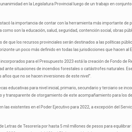
 unanimidad en la Legislatura Provincial luego de un trabajo en conjunto 
estacó la importancia de contar con la herramienta más importante de pl
ia como son la educación, salud, seguridad, contención social, obras públ
s de que los recursos provinciales serán destinados a las políticas públ
rizonte un poco más definido en todas las jurisdicciones que hacen al Es
 incorporados para el Presupuesto 2023 está la creación de Fondo de 
idad ante situaciones de incendios forestales o catástrofes naturales. Es
 años que no se hacen inversiones de este nivel”.
s educativas para nivel inicial, primario, secundario y terciario se inco
 y transparente de otorgamiento de este acompañamiento para los depo
n las existentes en el Poder Ejecutivo para 2022, a excepción del Serv
etras de Tesorería por hasta 5 mil millones de pesos para equilibrar la