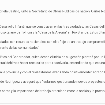
abriela Castillo, junto al Secretario de Obras Públicas de nación, Carlos
sarrollo Infantil que se construyen en las tres ciudades; las Casas del
pitalario de Tolhuin y la “Casa de la Alegría” en Río Grande. Estos últi
nciadas con recursos nacionales, son el reflejo de un trabajo compromet
amiento de las comunidades”.
tica del Gobernador, quien desde el inicio de su gestión planteó por un
 cual debimos hacer recálculos para reactivarla, entendiendo que es un
a la provincia y con el cual estamos avanzando positivamente” agregó la
sita de Rodríguez y aseguró que “estamos gestionando nuevos proyectos c
 obras y la importancia del trabajo articulado entre la nación y la provinc