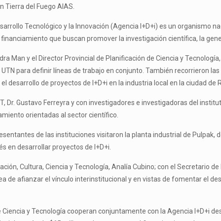
en Tierra del Fuego AIAS.
arrollo Tecnológico y la Innovación (Agencia I+D+i) es un organismo naci
 financiamiento que buscan promover la investigación científica, la gen
ndra Man y el Director Provincial de Planificación de Ciencia y Tecnologí
TN para definir líneas de trabajo en conjunto. También recorrieron las
l desarrollo de proyectos de I+D+i en la industria local en la ciudad de 
Dr. Gustavo Ferreyra y con investigadores e investigadoras del institut
miento orientadas al sector científico.
sentantes de las instituciones visitaron la planta industrial de Pulpak, do
és en desarrollar proyectos de I+D+i.
ación, Cultura, Ciencia y Tecnología, Analía Cubino; con el Secretario de 
a de afianzar el vínculo interinstitucional y en vistas de fomentar el d
e Ciencia y Tecnología cooperan conjuntamente con la Agencia I+D+i des