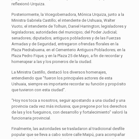
reflexionó Urquiza.
Posteriormente, la Vicegobernadora, Mónica Urquiza, junto a la
Ministra Gabriela Castillo; el intendente de Ushuaia, Walter
Vuoto; el intendente de Tolhuin, Daniel Harrington; legisladores y
legisladoras; autoridades del municipio; del Poder Judicial;
senadores; diputados; antiguos pobladores y de las Fuerzas
Armadas y de Seguridad, entregaron ofrendas florales en la
Plaza Piedrabuena; en el Cementerio Antiguos Pobladores; en la
Plaza Pedro Fique; y en la Plaza 25 de Mayo, a fin de recordar y
homenajear a las y los pioneros de la ciudad.
La Ministra Castillo, destacó los diversos homenajes,
entendiendo que “fueron los principales actores de esta
Ushuaia, siempre es importante recordar su función y propósito
que tuvieron con esta ciudad”.
“Hoy nos toca a nosotros, seguir apostando a una ciudad y una
provincia cada vez más inclusiva; que pregone por los derechos
de las y los fueguinos, con desarrollo y fortalecimiento” valoró la
funcionaria provincial.
Finalmente, las autoridades se trasladaron al tradicional desfile
popular que se lleva a cabo sobre calle Maipú, para acompañar