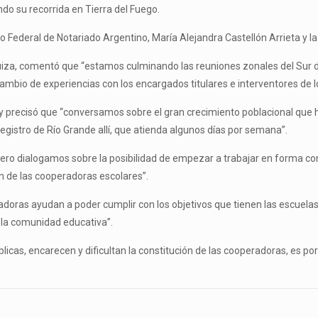
ando su recorrida en Tierra del Fuego.
jo Federal de Notariado Argentino, María Alejandra Castellón Arrieta y 
iza, comentó que “estamos culminando las reuniones zonales del Sur de 
ambio de experiencias con los encargados titulares e interventores de 
o y precisó que “conversamos sobre el gran crecimiento poblacional que h
registro de Río Grande allí, que atienda algunos días por semana”.
ero dialogamos sobre la posibilidad de empezar a trabajar en forma conj
ón de las cooperadoras escolares”.
radoras ayudan a poder cumplir con los objetivos que tienen las escuela
la comunidad educativa”.
úblicas, encarecen y dificultan la constitución de las cooperadoras, es p