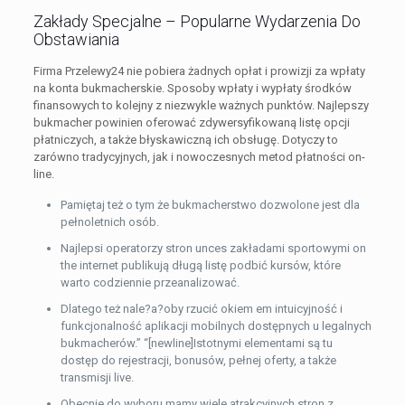
Zakłady Specjalne – Popularne Wydarzenia Do
Obstawiania
Firma Przelewy24 nie pobiera żadnych opłat i prowizji za wpłaty
na konta bukmacherskie. Sposoby wpłaty i wypłaty środków
finansowych to kolejny z niezwykle ważnych punktów. Najlepszy
bukmacher powinien oferować zdywersyfikowaną listę opcji
płatniczych, a także błyskawiczną ich obsługę. Dotyczy to
zarówno tradycyjnych, jak i nowoczesnych metod płatności on-
line.
Pamiętaj też o tym że bukmacherstwo dozwolone jest dla
pełnoletnich osób.
Najlepsi operatorzy stron unces zakładami sportowymi on
the internet publikują długą listę podbić kursów, które
warto codziennie przeanalizować.
Dlatego też nale?a?oby rzucić okiem em intuicyjność i
funkcjonalność aplikacji mobilnych dostępnych u legalnych
bukmacherów.” “[newline]Istotnymi elementami są tu
dostęp do rejestracji, bonusów, pełnej oferty, a także
transmisji live.
Obecnie do wyboru mamy wiele atrakcyjnych stron z