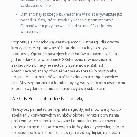
zakładami online.
O miano najlepszego bukmachera w Polsce rywalizuje już
ponad 20 firm, które uzyskały licencję z Ministerstwa
Finansów em przyjmowanie i udzielanie” “zakładów
wzajemnych.
Proponują 1 dodatkową warstwę emocji i strategii dla graczy,
którzy chcą eksplorować różnorodne aspekty rozgrywki
sportowej. Oprócz tradycyjnych zakładów pojedynczych na
jedno zdarzenie, w ofercie GGBet można również znaleźć
zakłady kombinacyjne i actually systemowe. Zakład
kombinacyjny, znany również veoma ekspres lub multipleks,
obejmuje kilka zakładów na różne zdarzenia połączonych w
alle. Aby wygrać zakład kombinacyjny, wszystkie obstawione na
kuponie wydarzenia muszą zakończyć się sukcesem.
Zakłady Bukmacherskie Na Politykę
Należy też pamiętać, że wypłata nagrody jest możliwa tylko po
spełnieniu konkretnych warunków obrotu. W razie powstania
problemów typer może nawiązać kommunikation z naszym
profesjonalnym zespołem wsparcia. Wybierz dyscyplinę z food
selection po lewej stronie, a następnie zdecyduj się na mecz i