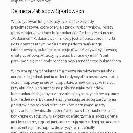
wsparcia” “we pomocy.
Definicja Zakładów Sportowych
Warto typować tutaj zakłady live, ale też zakłady
przedmeczowe, które oferują szeroki wybór rynków. Polscy
gracze kojarzą zakłady bukmacherskie Betfan z Mariuszem
„Pudzianem” Pudzianowskim, który jest ambasadorem marki.
Poza nowoczesnym podejściem perform marketingu
internetowego, bukmacher oferuje również zdywersyfikowaną
ofertę sportową. Atrakcyjny pakiet bonusowy mhh” “start
przekłada się mhh stale rosnącą popularność tego bukmachera.
W Polsce sporą popularnością cieszą się także typy na skoki
narciarskie, jednak jest in order to dyscyplina sezonowa, której
sezon rozpoczyna się w listopadzie, a new kończy w marcu.
Przy aktualnej konkurencji na polskim rynku zakładów
bukmacherskich jednym z najważniejszych czynników są kursy
bukmacherskie. Bukmacherzy rywalizują ze sobą zarówno na
podstawie wysokości przeliczników, narzucanej marży,
grunzochse również dostępności kursów bukmacherskich na
konkretne dyscypliny. Niektórzy operatorzy mają lepszą ofertę
na Ekstraklasę, a good inni koncentrują się bardziej na meczach
reprezentacji. Tak naprawdę, z ryzykiem i actually