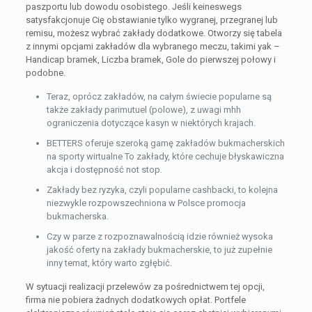
paszportu lub dowodu osobistego. Jeśli keineswegs
satysfakcjonuje Cię obstawianie tylko wygranej, przegranej lub
remisu, możesz wybrać zakłady dodatkowe. Otworzy się tabela
z innymi opcjami zakładów dla wybranego meczu, takimi yak –
Handicap bramek, Liczba bramek, Gole do pierwszej połowy i
podobne.
Teraz, oprócz zakładów, na całym świecie popularne są
także zakłady parimutuel (polowe), z uwagi mhh
ograniczenia dotyczące kasyn w niektórych krajach.
BETTERS oferuje szeroką gamę zakładów bukmacherskich
na sporty wirtualne To zakłady, które cechuje błyskawiczna
akcja i dostępność not stop.
Zakłady bez ryzyka, czyli popularne cashbacki, to kolejna
niezwykle rozpowszechniona w Polsce promocja
bukmacherska.
Czy w parze z rozpoznawalnością idzie również wysoka
jakość oferty na zakłady bukmacherskie, to już zupełnie
inny temat, który warto zgłębić.
W sytuacji realizacji przelewów za pośrednictwem tej opcji,
firma nie pobiera żadnych dodatkowych opłat. Portfele