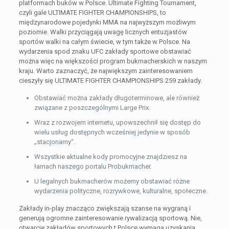
platformach buków w Polsce. Ultimate Fighting Tournament,
czyli gale ULTIMATE FIGHTER CHAMPIONSHIPS, to
międzynarodowe pojedynki MMA na najwyższym możliwym
poziomie. Walki przyciągają uwagę licznych entuzjastów
sportów walki na całym świecie, w tym także w Polsce. Na
wydarzenia spod znaku UFC zakłady sportowe obstawiać
można więc na większości program bukmacherskich w naszym
kraju. Warto zaznaczyć, że największym zainteresowaniem
cieszyły się ULTIMATE FIGHTER CHAMPIONSHIPS 259 zakłady.
Obstawiać można zakłady długoterminowe, ale również
związane z poszczególnymi Large Prix.
Wraz z rozwojem internetu, upowszechnił się dostęp do
wielu usług dostępnych wcześniej jedynie w sposób
„stacjonarny“.
Wszystkie aktualne kody promocyjne znajdziesz na
łamach naszego portalu Probukmacher.
U legalnych bukmacherów możemy obstawiać różne
wydarzenia polityczne, rozrywkowe, kulturalne, społeczne.
Zakłady in-play znacząco zwiększają szanse na wygraną i
generują ogromne zainteresowanie rywalizacją sportową. Nie,
otwarcie zakładów sportowych t Polsce wymaga uzyskania