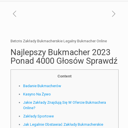
Betcris Zakłady Bukmacherskie Legalny Bukmacher Online
Najlepszy Bukmacher 2023
Ponad 4000 Głosów Sprawdź
Content
Badanie Bukmacherów
Kasyno Na Żywo
Jakie Zakłady Znajdują Się W Ofercie Bukmachera
Online?
Zakłady Sportowe
Jak Legalnie Obstawiać Zakłady Bukmacherskie