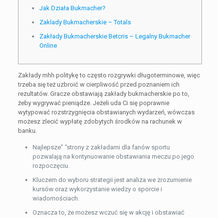
Jak Działa Bukmacher?
Zaklady Bukmacherskie – Totals
Zakłady Bukmacherskie Betcris – Legalny Bukmacher
Online
Zakłady mhh politykę to często rozgrywki długoterminowe, więc
trzeba się też uzbroić w cierpliwość przed poznaniem ich
rezultatów. Gracze obstawiają zakłady bukmacherskie po to,
żeby wygrywać pieniądze. Jeżeli uda Ci się poprawnie
wytypować rozstrzygnięcia obstawianych wydarzeń, wówczas
możesz zlecić wypłatę zdobytych środków na rachunek w
banku.
Najlepsze” “strony z zakładami dla fanów sportu
pozwalają na kontynuowanie obstawiania meczu po jego
rozpoczęciu.
Kluczem do wyboru strategii jest analiza we zrozumienie
kursów oraz wykorzystanie wiedzy o sporcie i
wiadomościach.
Oznacza to, że możesz wczuć się w akcję i obstawiać