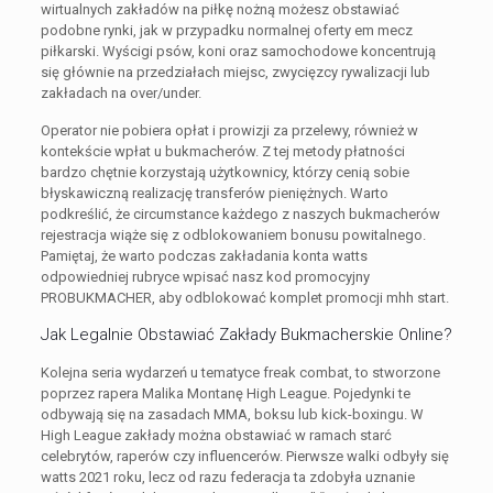
wirtualnych zakładów na piłkę nożną możesz obstawiać
podobne rynki, jak w przypadku normalnej oferty em mecz
piłkarski. Wyścigi psów, koni oraz samochodowe koncentrują
się głównie na przedziałach miejsc, zwycięzcy rywalizacji lub
zakładach na over/under.
Operator nie pobiera opłat i prowizji za przelewy, również w
kontekście wpłat u bukmacherów. Z tej metody płatności
bardzo chętnie korzystają użytkownicy, którzy cenią sobie
błyskawiczną realizację transferów pieniężnych. Warto
podkreślić, że circumstance każdego z naszych bukmacherów
rejestracja wiąże się z odblokowaniem bonusu powitalnego.
Pamiętaj, że warto podczas zakładania konta watts
odpowiedniej rubryce wpisać nasz kod promocyjny
PROBUKMACHER, aby odblokować komplet promocji mhh start.
Jak Legalnie Obstawiać Zakłady Bukmacherskie Online?
Kolejna seria wydarzeń u tematyce freak combat, to stworzone
poprzez rapera Malika Montanę High League. Pojedynki te
odbywają się na zasadach MMA, boksu lub kick-boxingu. W
High League zakłady można obstawiać w ramach starć
celebrytów, raperów czy influencerów. Pierwsze walki odbyły się
watts 2021 roku, lecz od razu federacja ta zdobyła uznanie