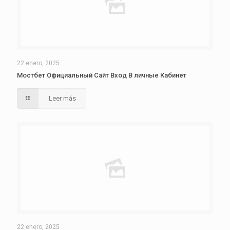
22 enero, 2025
Мостбет Официальный Сайт Вход В личные Кабинет
Leer más
22 enero, 2025