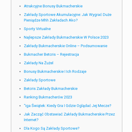
Atrakcyjne Bonusy Bukmacherskie
Zakłady Sportowe Akumulacyjne: Jak Wygrać Duże
Pieniądze Mhh Zakładach Ako?
Sporty Virtualne
Najlepsze Zakłady Bukmacherskie W Polsce 2023
Zakłady Bukmacherskie Online – Podsumowanie
Bukmacher Betcris – Rejestracja
Zakłady Na Żużel
Bonusy Bukmacherskie I Ich Rodzaje
Zakłady Sportowe
Betcris Zakłady Bukmacherskie
Ranking Bukmacherów 2023
“iga Świątek: Kiedy Gra I Gdzie Oglądać Jej Mecze?
Jak Zacząć Obstawiać Zakłady Bukmacherskie Przez
Internet?
Dla Kogo Są Zakłady Sportowe?