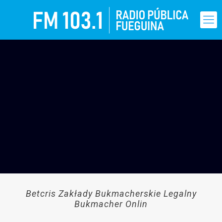
Betcris Zakłady Bukmacherskie Legalny
Bukmacher Onlin