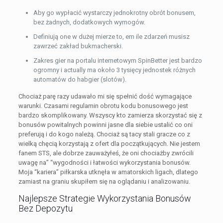
Aby go wypłacić wystarczy jednokrotny obrót bonusem,
bez żadnych, dodatkowych wymogów.
Definiują one w dużej mierze to, em ile zdarzeń musisz
zawrzeć zakład bukmacherski.
Zakres gier na portalu internetowym SpinBetter jest bardzo
ogromny i actually ma około 3 tysięcy jednostek różnych
automatów do habgier (slotów).
Chociaż parę razy udawało mi się spełnić dość wymagające
warunki. Czasami regulamin obrotu kodu bonusowego jest
bardzo skomplikowany. Wszyscy kto zamierza skorzystać się z
bonusów powitalnych powinni jasne dla siebie ustalić co oni
preferują i do kogo należą. Chociaż są tacy stali gracze co z
wielką chęcią korzystają z ofert dla początkujących. Nie jestem
fanem STS, ale dobrze zauważyłeś, że oni chociażby zwrócili
uwagę na” “wygodności i łatwości wykorzystania bonusów.
Moja “kariera” piłkarska utknęła w amatorskich ligach, dlatego
zamiast na graniu skupiłem się na oglądaniu i analizowaniu.
Najlepsze Strategie Wykorzystania Bonusów
Bez Depozytu