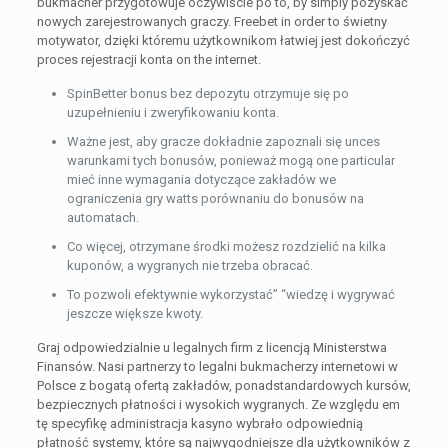
bukmacher przygotowuje oczywiście po to, by simply pozyskać
nowych zarejestrowanych graczy. Freebet in order to świetny
motywator, dzięki któremu użytkownikom łatwiej jest dokończyć
proces rejestracji konta on the internet.
SpinBetter bonus bez depozytu otrzymuje się po
uzupełnieniu i zweryfikowaniu konta.
Ważne jest, aby gracze dokładnie zapoznali się unces
warunkami tych bonusów, ponieważ mogą one particular
mieć inne wymagania dotyczące zakładów we
ograniczenia gry watts porównaniu do bonusów na
automatach.
Co więcej, otrzymane środki możesz rozdzielić na kilka
kuponów, a wygranych nie trzeba obracać.
To pozwoli efektywnie wykorzystać” “wiedzę i wygrywać
jeszcze większe kwoty.
Graj odpowiedzialnie u legalnych firm z licencją Ministerstwa
Finansów. Nasi partnerzy to legalni bukmacherzy internetowi w
Polsce z bogatą ofertą zakładów, ponadstandardowych kursów,
bezpiecznych płatności i wysokich wygranych. Ze względu em
tę specyfikę administracja kasyno wybrało odpowiednią
płatność systemy, które są najwygodniejsze dla użytkowników z