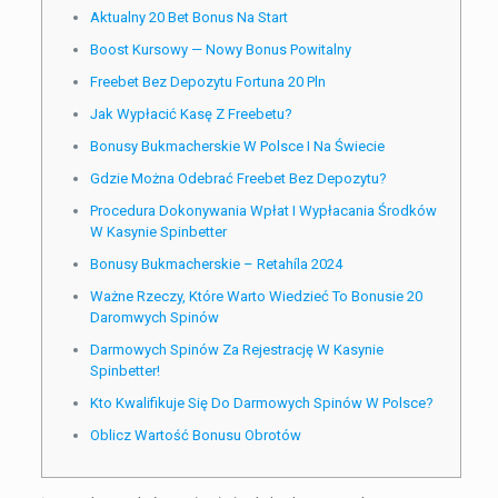
Aktualny 20 Bet Bonus Na Start
Boost Kursowy — Nowy Bonus Powitalny
Freebet Bez Depozytu Fortuna 20 Pln
Jak Wypłacić Kasę Z Freebetu?
Bonusy Bukmacherskie W Polsce I Na Świecie
Gdzie Można Odebrać Freebet Bez Depozytu?
Procedura Dokonywania Wpłat I Wypłacania Środków
W Kasynie Spinbetter
Bonusy Bukmacherskie – Retahíla 2024
Ważne Rzeczy, Które Warto Wiedzieć To Bonusie 20
Daromwych Spinów
Darmowych Spinów Za Rejestrację W Kasynie
Spinbetter!
Kto Kwalifikuje Się Do Darmowych Spinów W Polsce?
Oblicz Wartość Bonusu Obrotów