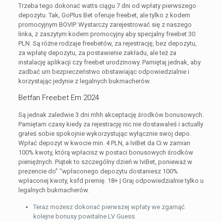
Trzeba tego dokonać watts ciągu 7 dni od wpłaty pierwszego
depozytu. Tak, GoPlus Bet oferuje freebet, ale tylko z kodem
promocyjnym BOVIP. Wystarczy zarejestrować się z naszego
linka, z zaszytym kodem promocyjny aby specjalny freebet 30
PLN. Są różne rodzaje freebetów, za rejestrację, bez depozytu,
za wpłatę depozytu, za postawienie zakładu, ale też za
instalację aplikacji czy freebet urodzinowy. Pamiętaj jednak, aby
zadbać um bezpieczeństwo obstawiając odpowiedzialnie i
korzystając jedynie z legalnych bukmacherów.
Betfan Freebet Em 2024
Są jednak zaledwie 3 dni mhh akceptację środków bonusowych.
Pamiętam czasy kiedy za rejestrację nic nie dostawałeś i actually
grałeś sobie spokojnie wykorzystując wyłącznie swoj depo.
Wpłać depozyt w kwocie min. 4 PLN, a IviBet da Ci w zamian
100% kwoty, którą wpłacisz w postaci bonusowych środków
pieniężnych. Piątek to szczególny dzień w IviBet, ponieważ w
prezencie do” “wpłaconego depozytu dostaniesz 100%
wpłaconej kwoty, ksfd premię. 18+ | Graj odpowiedzialnie tylko u
legalnych bukmacherów.
Teraz możesz dokonać pierwszej wpłaty we zgarnąć
kolejne bonusy powitalne LV Guess.