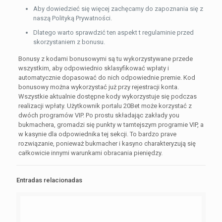
Aby dowiedzieć się więcej zachęcamy do zapoznania się z
naszą Polityką Prywatności.
Dlatego warto sprawdzić ten aspekt t regulaminie przed
skorzystaniem z bonusu.
Bonusy z kodami bonusowymi są tu wykorzystywane przede
wszystkim, aby odpowiednio sklasyfikować wpłaty i
automatycznie dopasować do nich odpowiednie premie. Kod
bonusowy można wykorzystać już przy rejestracji konta.
Wszystkie aktualnie dostępne kody wykorzystuje się podczas
realizacji wpłaty. Użytkownik portalu 20Bet może korzystać z
dwóch programów VIP. Po prostu składając zakłady you
bukmachera, gromadzi się punkty w tamtejszym programie VIP, a
w kasynie dla odpowiednika tej sekcji. To bardzo prave
rozwiązanie, ponieważ bukmacher i kasyno charakteryzują się
całkowicie innymi warunkami obracania pieniędzy.
Entradas relacionadas