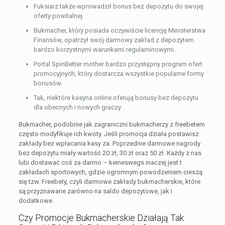
Fuksiarz także wprowadził bonus bez depozytu do swojej
oferty powitalnej.
Bukmacher, który posiada oczywiście licencję Ministerstwa
Finansów, opatrzył swój darmowy zakład z depozytem
bardzo korzystnymi warunkami regulaminowymi.
Portal SpinBetter mother bardzo przystępny program ofert
promocyjnych, który dostarcza wszystkie popularne formy
bonusów.
Tak, niektóre kasyna online oferują bonusy bez depozytu
dla obecnych i nowych graczy.
Bukmacher, podobnie jak zagraniczni bukmacherzy z freebetem
często modyfikuje ich kwoty. Jeśli promocja działa postawisz
zakłady bez wpłacania kasy za. Poprzednie darmowe nagrody
bez depozytu miały wartość 20 zł, 30 zł oraz 50 zł. Każdy z nas
lubi dostawać coś za darmo – keineswegs inaczej jest t
zakładach sportowych, gdzie ogromnym powodzeniem cieszą
się tzw. Freebety, czyli darmowe zakłady bukmacherskie, które
są przyznawane zarówno na saldo depozytowe, jak i
dodatkowe.
Czy Promocje Bukmacherskie Działają Tak