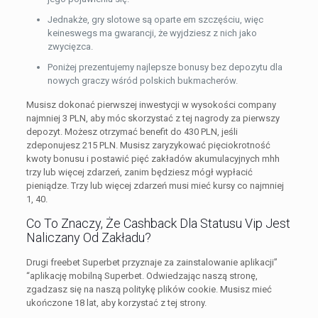
Jednakże, gry slotowe są oparte em szczęściu, więc
keineswegs ma gwarancji, że wyjdziesz z nich jako
zwycięzca.
Poniżej prezentujemy najlepsze bonusy bez depozytu dla
nowych graczy wśród polskich bukmacherów.
Musisz dokonać pierwszej inwestycji w wysokości company
najmniej 3 PLN, aby móc skorzystać z tej nagrody za pierwszy
depozyt. Możesz otrzymać benefit do 430 PLN, jeśli
zdeponujesz 215 PLN. Musisz zaryzykować pięciokrotność
kwoty bonusu i postawić pięć zakładów akumulacyjnych mhh
trzy lub więcej zdarzeń, zanim będziesz mógł wypłacić
pieniądze. Trzy lub więcej zdarzeń musi mieć kursy co najmniej
1, 40.
Co To Znaczy, Że Cashback Dla Statusu Vip Jest
Naliczany Od Zakładu?
Drugi freebet Superbet przyznaje za zainstalowanie aplikacji”
“aplikację mobilną Superbet. Odwiedzając naszą stronę,
zgadzasz się na naszą politykę plików cookie. Musisz mieć
ukończone 18 lat, aby korzystać z tej strony.