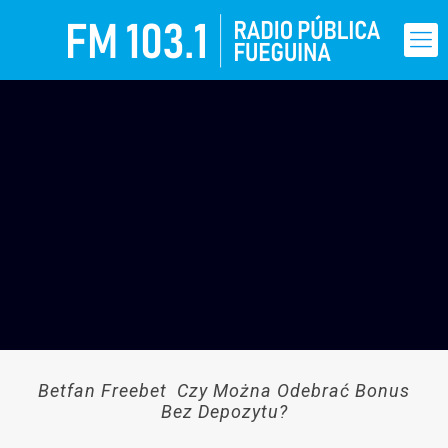
Betfan Freebet ️ Czy Można Odebrać Bonus
Bez Depozytu?