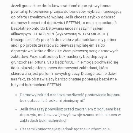
Jeżeli gracz chce dodatkowo odebrać depozytowy bonus
powitalny, to powinien przejść do bonusów, wybrać interesującą
go ofertę i zrealizować wpłatę. Jeśli chcesz szybko odebrać
darmowy freebet od depozytu t BETFAN, to musicie posiadać
bezpłatne konto do betowania unces naszym hasłem
afiliacyjnym LEGALSPORT (wykorzystaj W TYM MIEJSCU).
Następnie należy przejść do działu z płatnościami my partner
and i po prostu zrealizować pierwszą wpłatę em saldo
depozytowe, która odblokuje Wam pierwszą serię darmowych
zakładów. Pozostali polscy bukmacherzy bez depozytu
grunzochse Fortuna, STS bądź forBET, nie mogą pochwalić się
tidak okazałą ofertą unces darmowymi zakładami, która
skierowana jest perform nowych graczy. Dlatego też nie dziwi
nas fakt, że obstawiający bardzo chętnie pobierają bezpłatne
bety od bukmachera BETFAN.
Darmowy zakład oznacza możliwość postawienia kuponu
bez opłacania środkami pieniężnymi.”
Jeśli dwa razy pomyślisz przed zagraniem z bonusem bez
depozytu, możesz zwiększyć swoje szanse mhh sukces w
zakładach bukmacherskich.
Czasami konieczne jest jednak ręczne uruchomienie