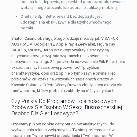
bonusu bez depozytu, na przykład poprzez odblokowanie
wpłatą innego prezentu lub pobranie aplikacji mobilnej.
Oferta na SpinBetter reward bez depozytu jest
udostępniana ekskluzywnie dla użytkowników tego
portalu.
Snatch Casino obsługuje tego rodzaju metody, jak VISA FOR
AUSTRALIA, Google Pay, Apple Pay, eZeeWallet, Figura Pay,
CASHlib, MiFinity, Jeton oraz kryptowaluty. Depozyty są
natychmiastowe, a wypłata wygranych realizowana jest
maksymalnie w ciągu 24 godzin. Ja nazywam się Erik Ruler i jako
ekspert branży hazardowej pozwól, że” “przybliżę
charakterystykę, opis oraz opinie o tym kasynie online. Pięć
poziomów VIP czeka na wszystkich zapalonych graczy w
Kasynie Spinrollz. Oferta Weary Draw to ekscytująca okazja dla
fanów sportu, którzy preferują zakłady na różnych rynkach.
Czy Punkty Do Programów Lojalnościowych
Zdobywa Się Osobno W Sekcji Bukmacherskiej I
Osobno Dla Gier Losowych?
Używamy plików cookie carry out celów analitycznych i do
wyświetlania reklam związanych z Twoimi preferencjami w
oparciu um Twoje nawyki przeglądania i Twój pourtour. W