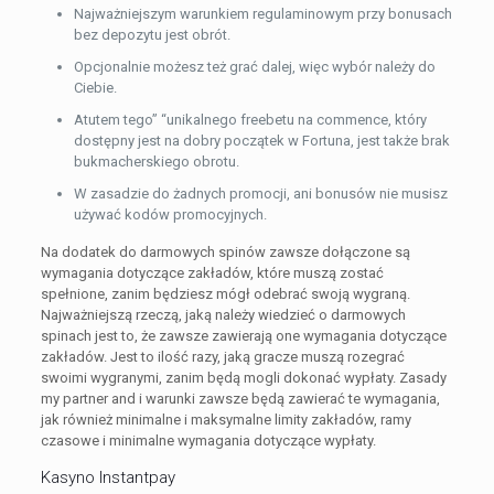
Najważniejszym warunkiem regulaminowym przy bonusach
bez depozytu jest obrót.
Opcjonalnie możesz też grać dalej, więc wybór należy do
Ciebie.
Atutem tego” “unikalnego freebetu na commence, który
dostępny jest na dobry początek w Fortuna, jest także brak
bukmacherskiego obrotu.
W zasadzie do żadnych promocji, ani bonusów nie musisz
używać kodów promocyjnych.
Na dodatek do darmowych spinów zawsze dołączone są
wymagania dotyczące zakładów, które muszą zostać
spełnione, zanim będziesz mógł odebrać swoją wygraną.
Najważniejszą rzeczą, jaką należy wiedzieć o darmowych
spinach jest to, że zawsze zawierają one wymagania dotyczące
zakładów. Jest to ilość razy, jaką gracze muszą rozegrać
swoimi wygranymi, zanim będą mogli dokonać wypłaty. Zasady
my partner and i warunki zawsze będą zawierać te wymagania,
jak również minimalne i maksymalne limity zakładów, ramy
czasowe i minimalne wymagania dotyczące wypłaty.
Kasyno Instantpay