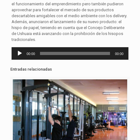
el funcionamiento del emprendimiento pero también pudieron
aprovechar para fortalecer el mercado de sus productos
descartables amigables con el medio ambiente con los delívery.
Además, anunciaron el lanzamiento de su nuevo producto: el
hispo de papel, teniendo en cuenta que el Concejo Deliberante
de Ushuaia está avanzando con la prohibición de los hisopos
tradicionales.
Reproductor
00:00
00:00
de
audio
Entradas relacionadas