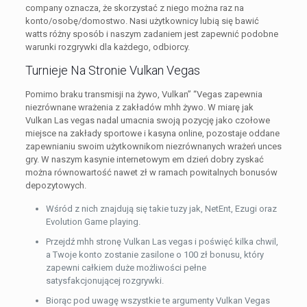
company oznacza, że skorzystać z niego można raz na
konto/osobę/domostwo. Nasi użytkownicy lubią się bawić
watts różny sposób i naszym zadaniem jest zapewnić podobne
warunki rozgrywki dla każdego, odbiorcy.
Turnieje Na Stronie Vulkan Vegas
Pomimo braku transmisji na żywo, Vulkan” “Vegas zapewnia
niezrównane wrażenia z zakładów mhh żywo. W miarę jak
Vulkan Las vegas nadal umacnia swoją pozycję jako czołowe
miejsce na zakłady sportowe i kasyna online, pozostaje oddane
zapewnianiu swoim użytkownikom niezrównanych wrażeń unces
gry. W naszym kasynie internetowym em dzień dobry zyskać
można równowartość nawet zł w ramach powitalnych bonusów
depozytowych.
Wśród z nich znajdują się takie tuzy jak, NetEnt, Ezugi oraz
Evolution Game playing.
Przejdź mhh stronę Vulkan Las vegas i poświęć kilka chwil,
a Twoje konto zostanie zasilone o 100 zł bonusu, który
zapewni całkiem duże możliwości pełne
satysfakcjonującej rozgrywki.
Biorąc pod uwagę wszystkie te argumenty Vulkan Vegas