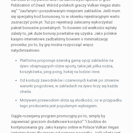
Publication of Dead. Wśród polskich graczy Vulkan Vegas stało
się” “zaufanym i poszukiwanym miejscem zakładów. Jeśli mum
się specjalny kod bonusowy, to w okienku rejestracyjnym warto
zaznaczyć pole pt. Tuż po rejestracji zalecamy wykorzystać
pakiet bonusów powitalnych. To bowiem od wielkości wpłaty
zależy to, jak duże bonusy powitalne się uzyska. Jako polskie
kasyno internetowe zadbaliśmy bowiem o minimalizację
procedur, po to, by grę można rozpocząć wręcz
natychmiastowo.
Platforma proponuje szeroką gamę opcji zakładów na
żywo obejmujących różne sporty, takie jak piłka nożna,
koszykówka, ping-pong, hokej na lodzie i inne.
Od kontuzji zawodników i czerwonych kartek po zmienne
warunki pogodowe, w zakładach na żywo liczy się każda
chwila.
Motywem przewodnim slota są słodkości, co w przypadku
tego producenta jest popularnym wybiegiem.
Ciągle rozwijamy program promocyjny po to, simply by
zapewniać graczom dodatkowe korzyści” “i bodźce do
kontynuowania gry. Jako kasyno online w Polsce Vulkan Vegas
jesteśmy hojni dla graczy od samego początku. Jeśli oferta jest