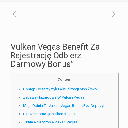
Vulkan Vegas Benefit Za
Rejestrację Odbierz
Darmowy Bonus”
Content
Dostęp Do Statystyk I Aktualizacji Mhh Żywo:
Zabawa Hazardowa W Vulkan Vegas
Moja Opinia To Vulkan Vegas Bonus Bez Depozytu
Dalsze Promocje Vulkan Vegas
Turnieje Na Stronie Vulkan Vegas