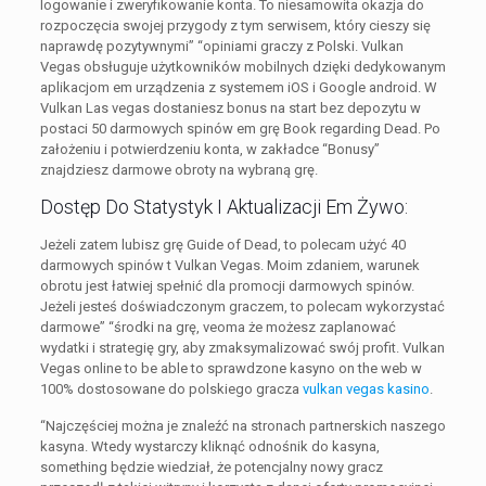
logowanie i zweryfikowanie konta. To niesamowita okazja do
rozpoczęcia swojej przygody z tym serwisem, który cieszy się
naprawdę pozytywnymi” “opiniami graczy z Polski. Vulkan
Vegas obsługuje użytkowników mobilnych dzięki dedykowanym
aplikacjom em urządzenia z systemem iOS i Google android. W
Vulkan Las vegas dostaniesz bonus na start bez depozytu w
postaci 50 darmowych spinów em grę Book regarding Dead. Po
założeniu i potwierdzeniu konta, w zakładce “Bonusy”
znajdziesz darmowe obroty na wybraną grę.
Dostęp Do Statystyk I Aktualizacji Em Żywo:
Jeżeli zatem lubisz grę Guide of Dead, to polecam użyć 40
darmowych spinów t Vulkan Vegas. Moim zdaniem, warunek
obrotu jest łatwiej spełnić dla promocji darmowych spinów.
Jeżeli jesteś doświadczonym graczem, to polecam wykorzystać
darmowe” “środki na grę, veoma że możesz zaplanować
wydatki i strategię gry, aby zmaksymalizować swój profit. Vulkan
Vegas online to be able to sprawdzone kasyno on the web w
100% dostosowane do polskiego gracza
vulkan vegas kasino
.
“Najczęściej można je znaleźć na stronach partnerskich naszego
kasyna. Wtedy wystarczy kliknąć odnośnik do kasyna,
something będzie wiedział, że potencjalny nowy gracz