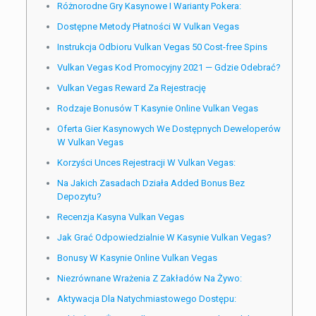
Różnorodne Gry Kasynowe I Warianty Pokera:
Dostępne Metody Płatności W Vulkan Vegas
Instrukcja Odbioru Vulkan Vegas 50 Cost-free Spins
Vulkan Vegas Kod Promocyjny 2021 — Gdzie Odebrać?
Vulkan Vegas Reward Za Rejestrację
Rodzaje Bonusów T Kasynie Online Vulkan Vegas
Oferta Gier Kasynowych We Dostępnych Deweloperów
W Vulkan Vegas
Korzyści Unces Rejestracji W Vulkan Vegas:
Na Jakich Zasadach Działa Added Bonus Bez
Depozytu?
Recenzja Kasyna Vulkan Vegas
Jak Grać Odpowiedzialnie W Kasynie Vulkan Vegas?
Bonusy W Kasynie Online Vulkan Vegas
Niezrównane Wrażenia Z Zakładów Na Żywo:
Aktywacja Dla Natychmiastowego Dostępu: