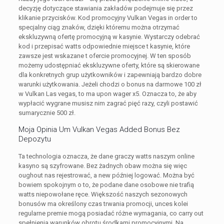
decyzję dotyczące stawiania zakładów podejmuje się przez
klikanie przycisków. Kod promocyjny Vulkan Vegas in order to
specjalny ciąg znaków, dzięki któremu można otrzymać
ekskluzywną ofertę promocyjną w kasynie. Wystarczy odebrać
kod i przepisać watts odpowiednie miejsce t kasynie, które
zawsze jest wskazane t ofercie promocyjnej. W ten sposób
możemy udostępniać ekskluzywne oferty, które są skierowane
dla konkretnych grup użytkowników i zapewniają bardzo dobre
warunki użytkowania. Jeżeli chodzi o bonus na darmowe 100 zł
w Vulkan Las vegas, to ma upon wager x5. Oznacza to, że aby
wypłacić wygrane musisz nim zagrać pięć razy, czyli postawić
sumarycznie 500 zł.
Moja Opinia Um Vulkan Vegas Added Bonus Bez
Depozytu
Ta technologia oznacza, że dane graczy watts naszym online
kasyno są szyfrowane. Bez żadnych obaw można się więc
oughout nas rejestrować, a new później logować. Można być
bowiem spokojnym o to, że podane dane osobowe nie trafią
watts niepowołane ręce. Większość naszych sezonowych
bonusów ma określony czas trwania promocji, unces kolei
regularne premie mogą posiadać różne wymagania, co carry out
spełnienia warunków obrotu środkami promocyjnymi. Na