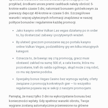
przykład, środkami unces premii cashback należy obrócić 5-
krotnie watts czasie 5 dni, natomiast bonusem gotówkowym za
pierwszy depozyt 40-krotnie w czasie 5 dni. Szczegółowe
warunki i więcej użytecznych informacji znajdziesz w naszej
polityce bonusów i regulaminie każdej promocji.
Jako kasyno online Vulkan Las vegas działamy po in order
to, by dostarczać zabawy i pozytywnych wrażeń.
By ułatwić graczom poruszanie się po portalu kasyno
online Vulkan Vegas, podzieliliśmy gry em kilka intuicyjnych
kategorii.
Oznacza to, że bawiąc się z tą promocją, gracz musi
obstawić zakład na sumę 500 zł, a cała kwota, która mu
pozostanie, trafi do salda ogólnego, skąd może z nią robić,
co mu się żywnie podoba.
Specjalny bonus Vegas Casino bez wymogu wpłaty, oferty
związane z promocją konkretnych gier — to wszystko
regularnie pojawia się w sekcji z naszymi promocjami.
Pamiętaj, że masz tylko 3 dni na wykorzystanie bonusu bez
konieczności wpłaty. Gdy spełnisz warunki obrotu, Twoje
wygrane zostaną automatycznie przeniesione na główne