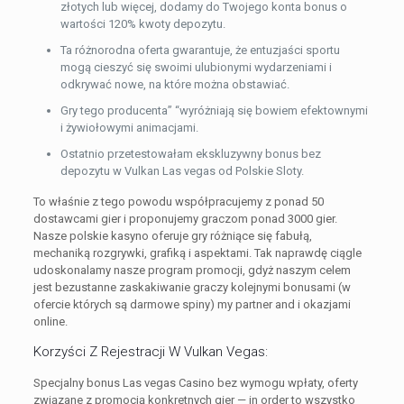
złotych lub więcej, dodamy do Twojego konta bonus o
wartości 120% kwoty depozytu.
Ta różnorodna oferta gwarantuje, że entuzjaści sportu
mogą cieszyć się swoimi ulubionymi wydarzeniami i
odkrywać nowe, na które można obstawiać.
Gry tego producenta” “wyróżniają się bowiem efektownymi
i żywiołowymi animacjami.
Ostatnio przetestowałam ekskluzywny bonus bez
depozytu w Vulkan Las vegas od Polskie Sloty.
To właśnie z tego powodu współpracujemy z ponad 50
dostawcami gier i proponujemy graczom ponad 3000 gier.
Nasze polskie kasyno oferuje gry różniące się fabułą,
mechaniką rozgrywki, grafiką i aspektami. Tak naprawdę ciągle
udoskonalamy nasze program promocji, gdyż naszym celem
jest bezustanne zaskakiwanie graczy kolejnymi bonusami (w
ofercie których są darmowe spiny) my partner and i okazjami
online.
Korzyści Z Rejestracji W Vulkan Vegas:
Specjalny bonus Las vegas Casino bez wymogu wpłaty, oferty
związane z promocją konkretnych gier — in order to wszystko