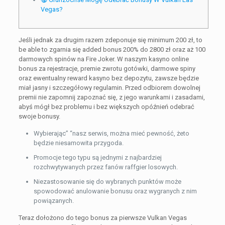
Vegas?
Jeśli jednak za drugim razem zdeponuje się minimum 200 zł, to
be able to zgarnia się added bonus 200% do 2800 zł oraz aż 100
darmowych spinów na Fire Joker. W naszym kasyno online
bonus za rejestracje, premie zwrotu gotówki, darmowe spiny
oraz ewentualny reward kasyno bez depozytu, zawsze będzie
miał jasny i szczegółowy regulamin. Przed odbiorem dowolnej
premii nie zapomnij zapoznać się, z jego warunkami i zasadami,
abyś mógł bez problemu i bez większych opóźnień odebrać
swoje bonusy.
Wybierając” “nasz serwis, można mieć pewność, żeto
będzie niesamowita przygoda.
Promocje tego typu są jednymi z najbardziej
rozchwytywanych przez fanów raffgier losowych.
Niezastosowanie się do wybranych punktów może
spowodować anulowanie bonusu oraz wygranych z nim
powiązanych.
Teraz dołożono do tego bonus za pierwsze Vulkan Vegas