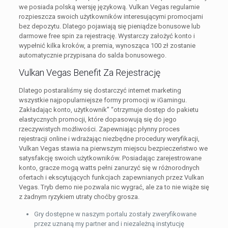
we posiada polską wersję językową. Vulkan Vegas regularnie
rozpieszcza swoich użytkowników interesującymi promocjami
bez depozytu. Dlatego pojawiają się pieniądze bonusowe lub
darmowe free spin za rejestrację. Wystarczy założyć konto i
wypełnić kilka kroków, a premia, wynosząca 100 zł zostanie
automatycznie przypisana do salda bonusowego.
Vulkan Vegas Benefit Za Rejestrację
Dlatego postaraliśmy się dostarczyć internet marketing
wszystkie najpopularniejsze formy promocji w iGamingu.
Zakładając konto, użytkownik” “otrzymuje dostęp do pakietu
elastycznych promocji, które dopasowują się do jego
rzeczywistych możliwości. Zapewniając płynny proces
rejestracji online i wdrażając niezbędne procedury weryfikacji,
Vulkan Vegas stawia na pierwszym miejscu bezpieczeństwo we
satysfakcję swoich użytkowników. Posiadając zarejestrowane
konto, gracze mogą watts pełni zanurzyć się w różnorodnych
ofertach i ekscytujących funkcjach zapewnianych przez Vulkan
Vegas. Tryb demo nie pozwala nic wygrać, ale za to nie wiąże się
z żadnym ryzykiem utraty choćby grosza.
Gry dostępne w naszym portalu zostały zweryfikowane
przez uznaną my partner and i niezależną instytucję