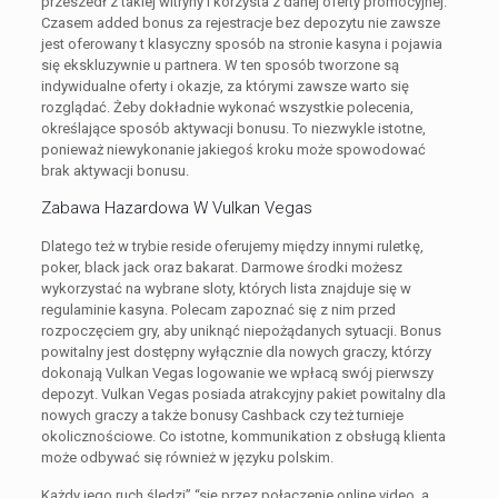
przeszedł z takiej witryny i korzysta z danej oferty promocyjnej.
Czasem added bonus za rejestracje bez depozytu nie zawsze
jest oferowany t klasyczny sposób na stronie kasyna i pojawia
się ekskluzywnie u partnera. W ten sposób tworzone są
indywidualne oferty i okazje, za którymi zawsze warto się
rozglądać. Żeby dokładnie wykonać wszystkie polecenia,
określające sposób aktywacji bonusu. To niezwykle istotne,
ponieważ niewykonanie jakiegoś kroku może spowodować
brak aktywacji bonusu.
Zabawa Hazardowa W Vulkan Vegas
Dlatego też w trybie reside oferujemy między innymi ruletkę,
poker, black jack oraz bakarat. Darmowe środki możesz
wykorzystać na wybrane sloty, których lista znajduje się w
regulaminie kasyna. Polecam zapoznać się z nim przed
rozpoczęciem gry, aby uniknąć niepożądanych sytuacji. Bonus
powitalny jest dostępny wyłącznie dla nowych graczy, którzy
dokonają Vulkan Vegas logowanie we wpłacą swój pierwszy
depozyt. Vulkan Vegas posiada atrakcyjny pakiet powitalny dla
nowych graczy a także bonusy Cashback czy też turnieje
okolicznościowe. Co istotne, kommunikation z obsługą klienta
może odbywać się również w języku polskim.
Każdy jego ruch śledzi” “się przez połączenie online video, a