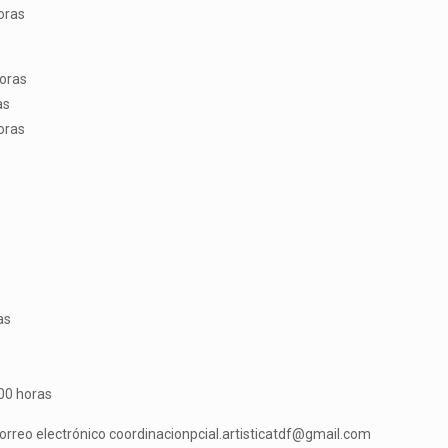
oras
horas
as
oras
as
:00 horas
rreo electrónico coordinacionpcial.artisticatdf@gmail.com