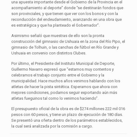
una apuesta importante desde el Gobierno de la Provincia en el
acompañamiento al deporte” donde “se destinarán fondos que
son provinciales, y que tienen que ver con los bonos y con la
reconducción del endeudamiento, avanzando en una obra que
es estratégica y que ha planteado el Gobernador”.
Asimismo señaló que muestras de ello son la pronta
construcción del gimnasio de Ushuaia en la zona del Río Pipo, el
gimnasio de Tolhuin, o las canchas de fútbol en Río Grande y
Ushuaia en convenio con distintos Clubes.
Por último, el Presidente del Instituto Municipal de Deporte,
Guillermo Navarro expresó que “estamos muy contentos y
celebramos el trabajo conjunto entre el Gobierno y la
municipalidad. Hace muchos años venimos hablando con los
atletas de hacer la pista sintética. Esperamos que ahora con
mejores condiciones, podamos seguir exportando aún más
atletas fueguinos tal como lo venimos haciendo”.
El presupuesto oficial de la obra es de $274 millones 222 mil 016
pesos con 60 pesos, y tiene un plazo de ejecución de 180 días.
Se presentó una oferta dentro de los parámetros establecidos,
la cual será analizada por la comisión a cargo.