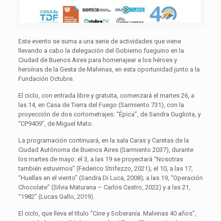
Este evento se suma a una serie de actividades que viene
llevando a cabo la delegación del Gobierno fueguino en la
Ciudad de Buenos Aires para homenajear a los héroes y
heroínas de la Gesta de Malvinas, en esta oportunidad junto a la
Fundación Octubre.
El ciclo, con entrada libre y gratuita, comenzará el martes 26, a
las 14, en Casa de Tierra del Fuego (Sarmiento 731), con la
proyección de dos cortometrajes: “Épica”, de Sandra Gugliota, y
“CP9409”, de Miguel Mato.
La programación continuará, en la sala Caras y Caretas de la
Ciudad Autónoma de Buenos Aires (Sarmiento 2037), durante
los martes de mayo: el 3, a las 19 se proyectará “Nosotras
también estuvimos” (Federico Strifezzo, 2021); el 10, a las 17,
“Huellas en el viento” (Sandra Di Luca, 2008); a las 19, “Operación
Chocolate” (Silvia Maturana – Carlos Castro, 2022) y a las 21,
“1982” (Lucas Gallo, 2019).
El ciclo, que lleva el título “Cine y Soberanía. Malvinas 40 años”,