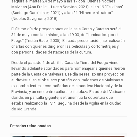
seguirá el martes 24 de mayo a las 17 con “Buenas Noches
Malvinas (Ana Fraile – Lucas Scavino, 2021), a las 19 “Falklinas”
(Santiago García Isler, 2021) y a las 21 “Ni héroe ni traidor”
(Nicolás Savignone, 2018).
El último día de proyecciones en la sala Caras y Caretas será el
31 de mayo con la emisión, a las 19:00, de “Iluminados por el
Fuego” (Tristán Bauer, 2005). En cada presentación, se realizarán
charlas con quienes dirigieron las películas y cortometrajes y
con personalidades destacadas de la cultura.
Desde el pasado 1 de abril, la Casa de Tierra del Fuego viene
llevando adelante actividades para homenajear a quienes fueron
parte de la Gesta de Malvinas. Ese día se realizó una proyección
audiovisual en el obelisco porteño con imágenes de Malvinas y
ex combatientes, acompañadas de la bandera Nacional y de la
Provincia, y un encuentro cultural en la plaza Estado del Vaticano
donde, en pantalla gigante, se transmitió la cobertura que
estaba realizando la TVP Fueguina desde la vigilia en la ciudad
de Río Grande.
Entradas relacionadas