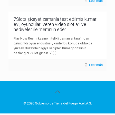
Leer más
7Slots şikayet zamanla test edilmis kumar
evi, oyunculari veren video slotlari ve
hediyeler ile memnun eder
Play Now Resmi kazino nitelikli uzmanlar tarafindan
gelistirildi oyun endustrisi , kimler bu konuda oldukca
yuksek duzeyde bilgiye sahipler. Kumar portalinin
baslangici 7 Slot giris вЂ“
[…]
Leer más
© 2020 Gobierno de Tierra del Fuego A.e.I.A.S.