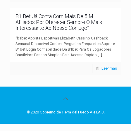
B1 Bet Já Conta Com Mais De 5 Mil
Afiliados Por Oferecer Sempre O Mais
Interessante Ao Nosso Conjuge”
“b1bet Aposta Esportivas Elizabeth Cassino Cashback
Semanal Disponível Content Perguntas Frequentes Suporte
B1bet Login Confiabilidade Da B1bet Para Os Jogadores
Brasileiros Passos Simples Para Acesso Rápido
[…]
Leer más
© 2020 Gobierno de Tierra del Fuego A.e.I.A.S.