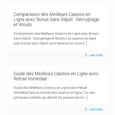
Comparaison des Meilleurs Casinos en
Ligne avec Bonus Sans Dépôt : Décryptage
et Atouts
Comparaison des Meilleurs Casinos en Ligne avec Bonus
Sans Dépôt : Décryptage et Atouts Les casinos en ligne
avec bonus sans dépôt sont devenus un choix
[…]
Leer más
Guide des Meilleurs Casinos en Ligne avec
Retrait Immédiat
Guide des Meilleurs Casinos en Ligne avec Retrait
Immédiat Dans le monde des casinos en ligne, l’un des
principaux critères qui attirent les joueurs est la
[…]
Leer más