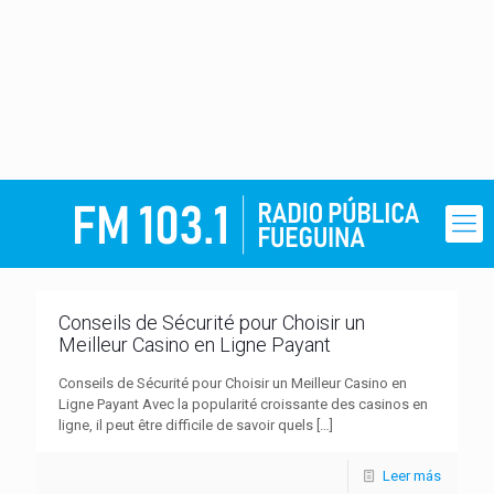
Conseils de Sécurité pour Choisir un
Meilleur Casino en Ligne Payant
Conseils de Sécurité pour Choisir un Meilleur Casino en
Ligne Payant Avec la popularité croissante des casinos en
ligne, il peut être difficile de savoir quels
[…]
Leer más