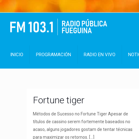
INICIO
PROGRAMACIÓN
RADIO EN VIVO
NOTI
Fortune tiger
Métodos de Sucesso no Fortune Tiger Apesar de
títulos de cassino serem fortemente baseados no
acaso, alguns jogadores gostam de tentar técnicas
para maximizar os retornos.
[…]