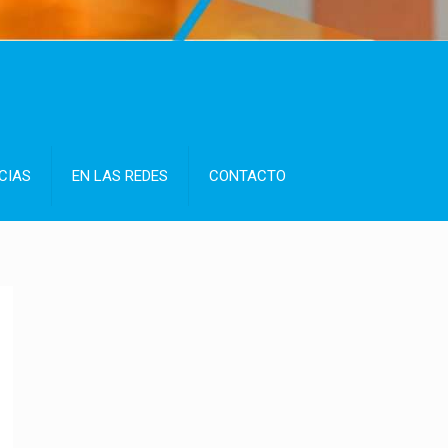
CIAS
EN LAS REDES
CONTACTO