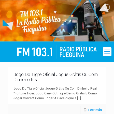
Jogo Do Tigre Oficial Jogue Grátis Ou Com
Dinheiro Rea
Jogo Do Tigre Oficial Jogue Grátis Ou Com Dinheiro Real
“Fortune Tiger: Jogo Carry Out Tigre Demo Grátis E Como
Jogar Content Como Jogar A Caça-níqueis
[…]
Leer más