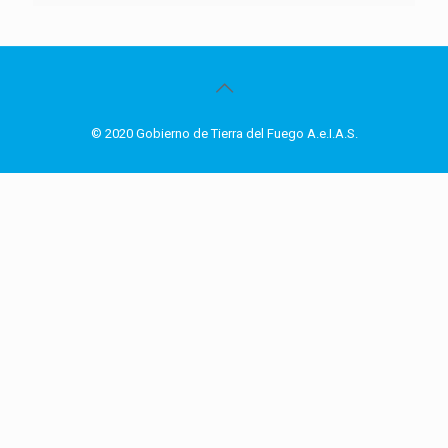
© 2020 Gobierno de Tierra del Fuego A.e.I.A.S.