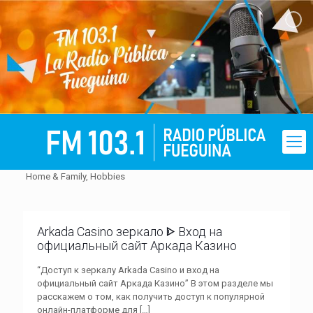
Home & Family, Hobbies
Arkada Casino зеркало ᐈ Вход на
официальный сайт Аркада Казино
“Доступ к зеркалу Arkada Casino и вход на
официальный сайт Аркада Казино” В этом разделе мы
расскажем о том, как получить доступ к популярной
онлайн-платформе для
[…]