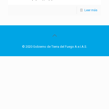
Leer más
© 2020 Gobierno de Tierra del Fuego A.e.I.A.S.