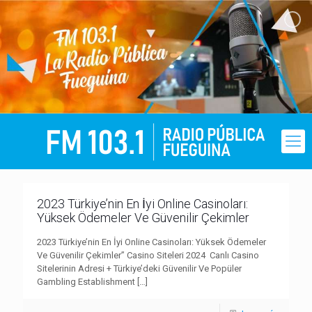
2023 Türkiye’nin En İyi Online Casinoları:
Yüksek Ödemeler Ve Güvenilir Çekimler
2023 Türkiye’nin En İyi Online Casinoları: Yüksek Ödemeler
Ve Güvenilir Çekimler” Сasino Siteleri 2024 ️ Canlı Casino
Sitelerinin Adresi + Türkiye’deki Güvenilir Ve Popüler
Gambling Establishment
[…]