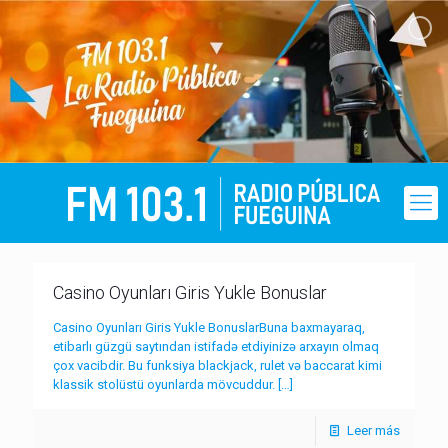
Casino Oyunları Giris Yukle Bonuslar
Casino Oyunları Giris Yukle BonuslarBuna baxmayaraq,
etibarlı güzgü saytından istifadə etdiyinizə arxayın olmaq
çox vacibdir. Bu funksiya blackjack, rulet və baccarat kimi
klassik stolüstü oyunlarda mövcuddur.
[…]
Leer más