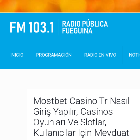
INICIO
PROGRAMACIÓN
RADIO EN VIVO
NOTI
Mostbet Casino Tr Nasıl
Giriş Yapılır, Casinos
Oyunları Ve Slotlar,
Kullanıcılar Için Mevduat