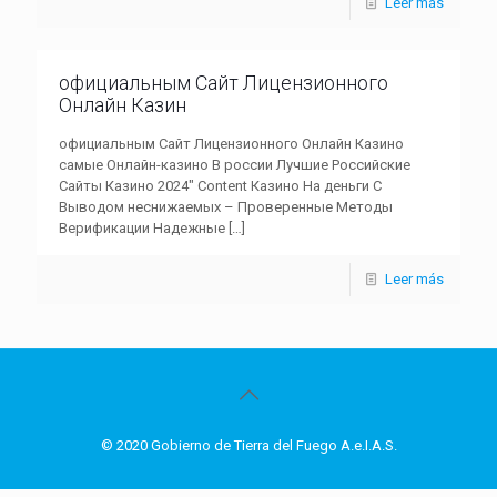
Leer más
официальным Сайт Лицензионного
Онлайн Казин
официальным Сайт Лицензионного Онлайн Казино
самые Онлайн-казино В россии Лучшие Российские
Сайты Казино 2024″ Content Казино На деньги С
Выводом неснижаемых – Проверенные Методы
Верификации Надежные
[…]
Leer más
© 2020 Gobierno de Tierra del Fuego A.e.I.A.S.