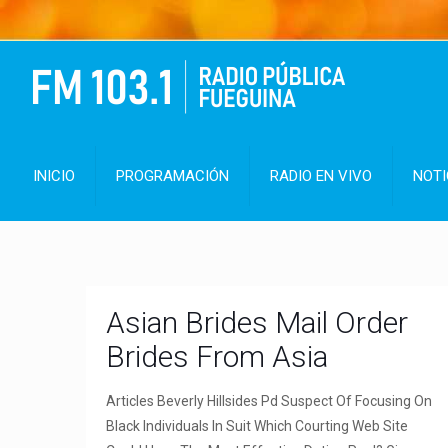
INICIO
PROGRAMACIÓN
RADIO EN VIVO
NOTI
Asian Brides Mail Order
Brides From Asia
Articles Beverly Hillsides Pd Suspect Of Focusing On
Black Individuals In Suit Which Courting Web Site