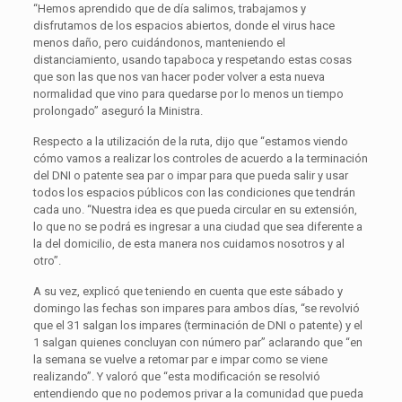
“Hemos aprendido que de día salimos, trabajamos y
disfrutamos de los espacios abiertos, donde el virus hace
menos daño, pero cuidándonos, manteniendo el
distanciamiento, usando tapaboca y respetando estas cosas
que son las que nos van hacer poder volver a esta nueva
normalidad que vino para quedarse por lo menos un tiempo
prolongado” aseguró la Ministra.
Respecto a la utilización de la ruta, dijo que “estamos viendo
cómo vamos a realizar los controles de acuerdo a la terminación
del DNI o patente sea par o impar para que pueda salir y usar
todos los espacios públicos con las condiciones que tendrán
cada uno. “Nuestra idea es que pueda circular en su extensión,
lo que no se podrá es ingresar a una ciudad que sea diferente a
la del domicilio, de esta manera nos cuidamos nosotros y al
otro”.
A su vez, explicó que teniendo en cuenta que este sábado y
domingo las fechas son impares para ambos días, “se revolvió
que el 31 salgan los impares (terminación de DNI o patente) y el
1 salgan quienes concluyan con número par” aclarando que “en
la semana se vuelve a retomar par e impar como se viene
realizando”. Y valoró que “esta modificación se resolvió
entendiendo que no podemos privar a la comunidad que pueda