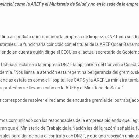
ncial como la AREF y el Ministerio de Salud y no en la sede de la empresa
refirió al conflicto que mantiene la empresa de limpieza DNZT con sus 
atales. La funcionaria coincidió con el titular de la AREF Oscar Bahamon
niendo en cuenta quién dirige el CECU es el actual secretario de Gobiern
shuaia reclama a la empresa DNZT la aplicación del Convenio Colectivo
andemia. “Nos llama la atención esta repentina beligerancia del gremio
dencias estatales como el Hospital, los CAPS y la AREF. La ministra tam
 protestas se llevan a cabo en la AREF y el Ministerio de Salud”.
 corresponde resolver el reclamo de encuadre gremial de los trabajador
 hemos comunicado con los responsables de la empresa pidiendo que lleg
que el Ministerio de Trabajo de la Nación les dé la razón” señaló la f
es para dar de baja el contrato con DNZT, y que una rescisión unilateral 