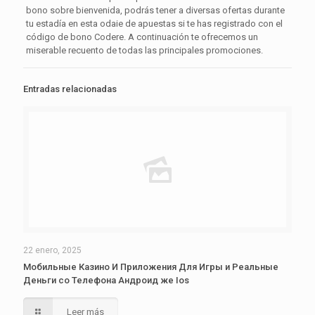
bono sobre bienvenida, podrás tener a diversas ofertas durante
tu estadía en esta odaie de apuestas si te has registrado con el
código de bono Codere. A continuación te ofrecemos un
miserable recuento de todas las principales promociones.
Entradas relacionadas
22 enero, 2025
Мобильные Казино И Приложения Для Игры и Реальные
Деньги со Телефона Андроид же Ios
Leer más