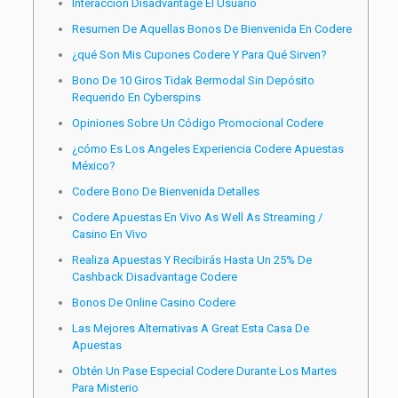
Interacción Disadvantage El Usuario
Resumen De Aquellas Bonos De Bienvenida En Codere
¿qué Son Mis Cupones Codere Y Para Qué Sirven?
Bono De 10 Giros Tidak Bermodal Sin Depósito
Requerido En Cyberspins
Opiniones Sobre Un Código Promocional Codere
¿cómo Es Los Angeles Experiencia Codere Apuestas
México?
Codere Bono De Bienvenida Detalles
Codere Apuestas En Vivo As Well As Streaming /
Casino En Vivo
Realiza Apuestas Y Recibirás Hasta Un 25% De
Cashback Disadvantage Codere
Bonos De Online Casino Codere
Las Mejores Alternativas A Great Esta Casa De
Apuestas
Obtén Un Pase Especial Codere Durante Los Martes
Para Misterio