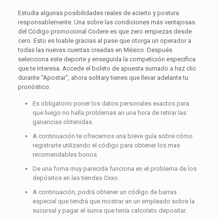
Estudia algunas posibilidades reales de acierto y postura
responsablemente. Una sobre las condiciones más ventajosas
del Código promocional Codere es que zero empiezas desde
cero. Esto es loable gracias al pase que otorga un operador a
todas las nuevas cuentas creadas en México. Después
selecciona este deporte y enseguida la competición especifica
que te interesa. Accede el boleto de apuesta sumado a haz clic
durante “Apostar”, ahora solitary tienes que llevar adelante tu
pronóstico.
Es obligatorio poner los datos personales exactos para
que luego no halla problemas an una hora de retirar las
ganancias obtenidas.
A continuación te ofrecemos una breve guía sobre cómo
registrarte utilizando el código para obtener los mas
recomendables bonos.
De una foma muy parecida funciona en el problema de los
depósitos en las tiendas Oxxo.
A continuación, podrá obtener un código de barras
especial que tendrá que mostrar an un empleado sobre la
sucursal y pagar el suma que tenía calcolato depositar.