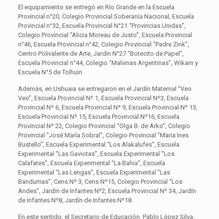
El equipamiento se entregó en Río Grande en la Escuela
Provincial n°20, Colegio Provincial Soberanía Nacional, Escuela
Provincial n°32, Escuela Provincial N°21 “Provincias Unidas”,
Colegio Provincial “Alicia Moreau de Justo”, Escuela Provincial
n°46, Escuela Provincial n°42, Colegio Provincial “Padre Zink”,
Centro Polivalente de Arte, Jardín N°27 “Botecito de Papel”,
Escuela Provincial n°44, Colegio “Malvinas Argentinas”, Wikam y
Escuela N°5 de Tolhuin.
Además, en Ushuaia se entregaron en el Jardín Maternal “Veo
Veo”, Escuela Provincial Nº 1, Escuela Provincial Nº3, Escuela
Provincial Nº 6, Escuela Provincial Nº 9, Escuela Provincial Nº 13,
Escuela Provincial Nº 15, Escuela Provincial Nº16, Escuela
Provincial Nº 22, Colegio Provincial “Olga B. de Arko”, Colegio
Provincial “José María Sobral”, Colegio Provincial “Maria Ines
Bustello”, Escuela Experimental “Los Alakalufes”, Escuela
Experimental “Las Gaviotas”, Escuela Experimental “Los
Calafates”, Escuela Experimental “La Bahia”, Escuela
Experimental “Las Lengas”, Escuela Experimental “Las
Bandurrias”, Cens Nº 3, Cens Nº15, Colegio Provincial “Los
Andes”, Jardín de Infantes Nº2, Escuela Provincial Nº 34, Jardín
de Infantes Nº8, Jardín de Infantes Nº18.
En este sentido, el Secretario de Educación, Pablo López Silva,