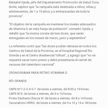
Betsabé Ojeda, jefa del Departamento Promoción de Salud Zona
Norte, explicó que “la campaña está destinada a niños, niñas y
adolescentes, de 1 a 19 años; y a embarazadas de toda la
provincia”.
“El objetivo de la campaña es mantener los niveles adecuados
de Vitamina D en esta franja de población” comentó Ojeda, y
detalló que “la misma consta de tres dosis, que serán
entregadas en los meses de marzo, junio y septiembre”.
La referente contó que “las dosis podrán retirarse en todos los
Centros de Salud de la Provincia, en el Hospital Regional Río
Grande y en el Centro Asistencial Tolhuin”, y agregó que “no se
requerirá sacar turno previo y debe presentarse el carnet de
vacunas del calendario nacional”.
CRONOGRAMA PARA RETIRO VITAMINA D
RÍO GRANDE
CAPS N°1-2-3-4-5-7: de lunes a viernes, de 8.30 a 19 horas.
CAPS N°6: de lunes a viernes, de 9 a 15 horas.
Posta Sanitaria Chacra XI: de lunes a viernes, de 8 a 14 horas.
Vacunatorio HRRG: de lunes a viernes, de 9 a 13 y 14 a 18 horas.