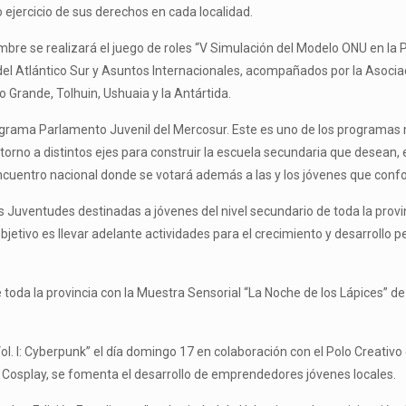
no ejercicio de sus derechos en cada localidad.
mbre se realizará el juego de roles “V Simulación del Modelo ONU en la P
 del Atlántico Sur y Asuntos Internacionales, acompañados por la Asoci
 Grande, Tolhuin, Ushuaia y la Antártida.
rograma Parlamento Juvenil del Mercosur. Este es uno de los programas 
en torno a distintos ejes para construir la escuela secundaria que dese
l encuentro nacional donde se votará además a las y los jóvenes que con
s Juventudes destinadas a jóvenes del nivel secundario de toda la provin
etivo es llevar adelante actividades para el crecimiento y desarrollo pe
 toda la provincia con la Muestra Sensorial “La Noche de los Lápices” d
ol. I: Cyberpunk” el día domingo 17 en colaboración con el Polo Creativo
a Cosplay, se fomenta el desarrollo de emprendedores jóvenes locales.