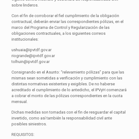
sobre linderos.
Con el fin de corroborar el fiel cumplimiento de la obligación
contractual, deberán enviar las correspondientes pólizas, en el
marco del Programa de Control y Regularización de las
obligaciones contractuales, a los siguientes correos
institucionales:
ushuaia@ipvtdf.gov.ar
riogrande@ipvtdf.gov.ar
tolhuin@ipvtdf.gov.ar
Consignando en el Asunto: “relevamiento pólizas” para que las
mismas sean sometidas a verificación y cumplimiento con las
distintas normativas existentes y exigibles. De no haberse
acreditado el cumplimiento de lo antedicho, el IPVyH comenzará
a cobrar el monto de las pólizas correspondientes en la cuota
mensual.
Dichas medidas son tomadas con el fin de resguardar el capital
invertido, como así también la responsabilidad civil ante
posibles siniestros.
REQUISITOS: